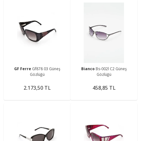
GF Ferre
Gf878 03 Güneş
Bianco
Bs-002l C2 Güneş
Gözlüğü
Gözlüğü
2.173,50 TL
458,85 TL