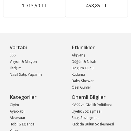
1.713,50 TL
458,85 TL
Vartabi
Etkinlikler
SSS
Alışveriş
Vizyon & Misyon
Düğün & Nikah
İletişim
Doğum Günü
Nasıl Satış Yaparım
Kutlama
Baby Shower
Özel Günler
Kategoriler
Önemli Bilgiler
Giyim
KVKK ve Gizlilik Politikası
Ayakkabı
Üyelik Sözleşmesi
Aksesuar
Satış Sözleşmesi
Hobi & Eğlence
Katkıda Bulun Sözleşmesi
Kitap