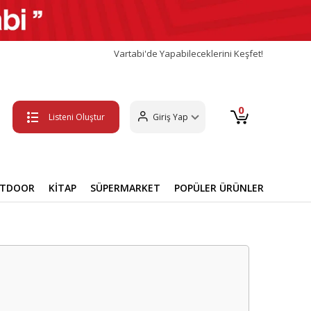
Vartabi'de Yapabileceklerini Keşfet!
0
Listeni Oluştur
Giriş Yap
UTDOOR
KİTAP
SÜPERMARKET
POPÜLER ÜRÜNLER