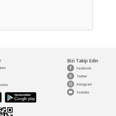
me
r
Bizi Takip Edin
ikası
Facebook
Twitter
Instagram
şmesi
Youtube