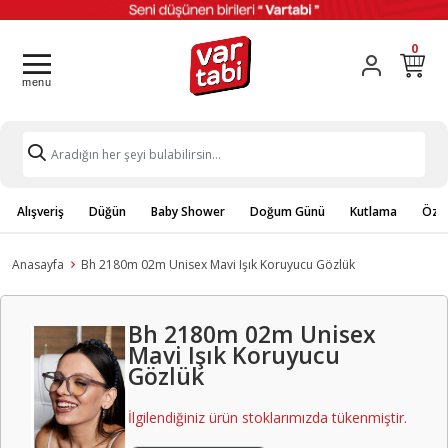
0
Alışveriş
Düğün
Baby Shower
Doğum Günü
Kutlama
Özel
Anasayfa
Bh 2180m 02m Unisex Mavi Işık Koruyucu Gözlük
Bh 2180m 02m Unisex
Mavi Işık Koruyucu
Gözlük
İlgilendiğiniz ürün stoklarımızda tükenmiştir.