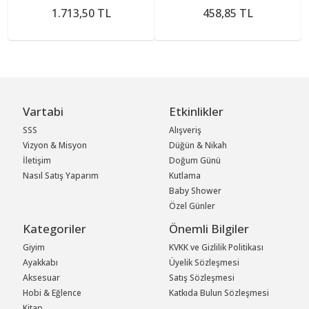
1.713,50 TL
458,85 TL
Vartabi
Etkinlikler
SSS
Alışveriş
Vizyon & Misyon
Düğün & Nikah
İletişim
Doğum Günü
Nasıl Satış Yaparım
Kutlama
Baby Shower
Özel Günler
Kategoriler
Önemli Bilgiler
Giyim
KVKK ve Gizlilik Politikası
Ayakkabı
Üyelik Sözleşmesi
Aksesuar
Satış Sözleşmesi
Hobi & Eğlence
Katkıda Bulun Sözleşmesi
Kitap