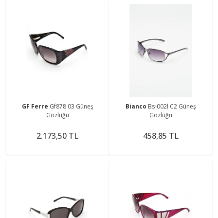
GF Ferre
Gf878 03 Güneş
Bianco
Bs-002l C2 Güneş
Gözlüğü
Gözlüğü
2.173,50 TL
458,85 TL