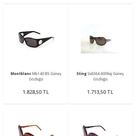
Montblanc
Mb140 B5 Güneş
Sting
Ss6364 6009aj Güneş
Gözlüğü
Gözlüğü
1.828,50 TL
1.713,50 TL