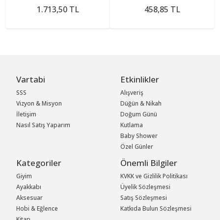
1.713,50 TL
458,85 TL
Vartabi
Etkinlikler
SSS
Alışveriş
Vizyon & Misyon
Düğün & Nikah
İletişim
Doğum Günü
Nasıl Satış Yaparım
Kutlama
Baby Shower
Özel Günler
Kategoriler
Önemli Bilgiler
Giyim
KVKK ve Gizlilik Politikası
Ayakkabı
Üyelik Sözleşmesi
Aksesuar
Satış Sözleşmesi
Hobi & Eğlence
Katkıda Bulun Sözleşmesi
Kitap