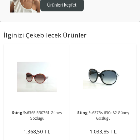
Ürünleri keşfet
İlginizi Çekebilecek Ürünler
Sting
Ss6365 590761 Güneş
Sting
Ss6375s 630n82 Güneş
Gözlüğü
Gözlüğü
1.368,50 TL
1.033,85 TL