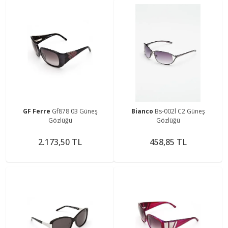
GF Ferre
Gf878 03 Güneş
Bianco
Bs-002l C2 Güneş
Gözlüğü
Gözlüğü
2.173,50 TL
458,85 TL