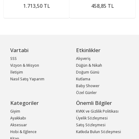
1.713,50 TL
458,85 TL
Vartabi
Etkinlikler
SSS
Alışveriş
Vizyon & Misyon
Düğün & Nikah
İletişim
Doğum Günü
Nasıl Satış Yaparım
Kutlama
Baby Shower
Özel Günler
Kategoriler
Önemli Bilgiler
Giyim
KVKK ve Gizlilik Politikası
Ayakkabı
Üyelik Sözleşmesi
Aksesuar
Satış Sözleşmesi
Hobi & Eğlence
Katkıda Bulun Sözleşmesi
Kitap