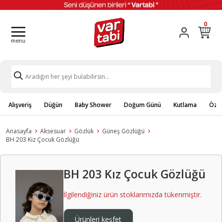
0
Alışveriş
Düğün
Baby Shower
Doğum Günü
Kutlama
Özel
Anasayfa
Aksesuar
Gözlük
Güneş Gözlüğü
BH 203 Kız Çocuk Gözlüğü
BH 203 Kız Çocuk Gözlüğü
İlgilendiğiniz ürün stoklarımızda tükenmiştir.
Ürünleri keşfet