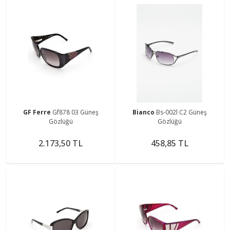
GF Ferre
Gf878 03 Güneş
Bianco
Bs-002l C2 Güneş
Gözlüğü
Gözlüğü
2.173,50 TL
458,85 TL