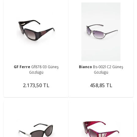
GF Ferre
Gf878 03 Güneş
Bianco
Bs-002l C2 Güneş
Gözlüğü
Gözlüğü
2.173,50 TL
458,85 TL