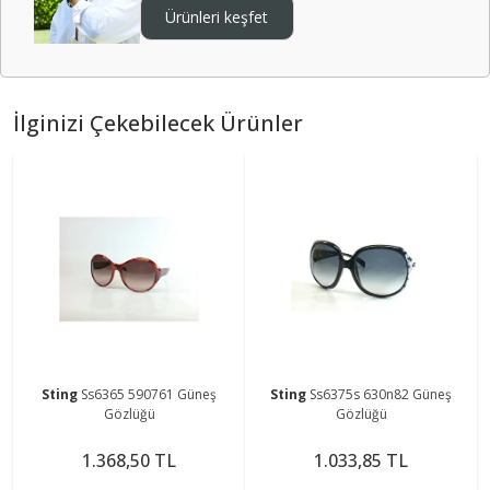
Ürünleri keşfet
İlginizi Çekebilecek Ürünler
Sting
Ss6365 590761 Güneş
Sting
Ss6375s 630n82 Güneş
Gözlüğü
Gözlüğü
1.368,50 TL
1.033,85 TL