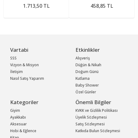
1.713,50 TL
458,85 TL
Vartabi
Etkinlikler
SSS
Alışveriş
Vizyon & Misyon
Düğün & Nikah
İletişim
Doğum Günü
Nasıl Satış Yaparım
Kutlama
Baby Shower
Özel Günler
Kategoriler
Önemli Bilgiler
Giyim
KVKK ve Gizlilik Politikası
Ayakkabı
Üyelik Sözleşmesi
Aksesuar
Satış Sözleşmesi
Hobi & Eğlence
Katkıda Bulun Sözleşmesi
Kitap