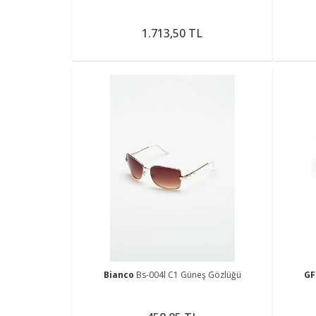
1.713,50 TL
Bianco
Bs-004l C1 Güneş Gözlüğü
GF