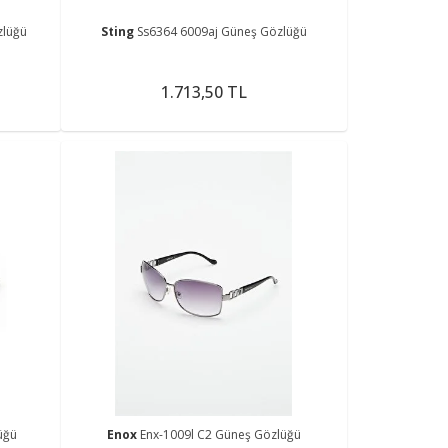
zlüğü
Sting
Ss6364 6009aj Güneş Gözlüğü
1.713,50 TL
üğü
Enox
Enx-1009l C2 Güneş Gözlüğü