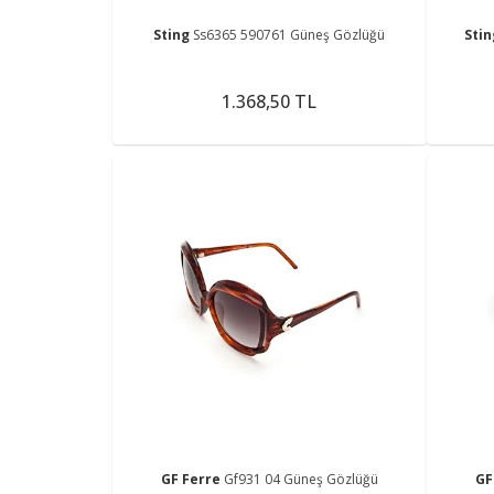
Sting
Ss6365 590761 Güneş Gözlüğü
Sti
1.368,50 TL
GF Ferre
Gf931 04 Güneş Gözlüğü
GF