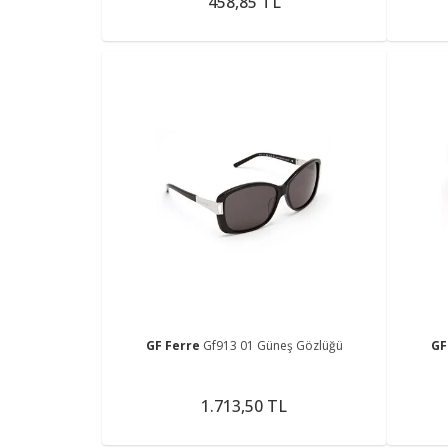
458,85 TL
GF Ferre
Gf913 01 Güneş Gözlüğü
GF
1.713,50 TL