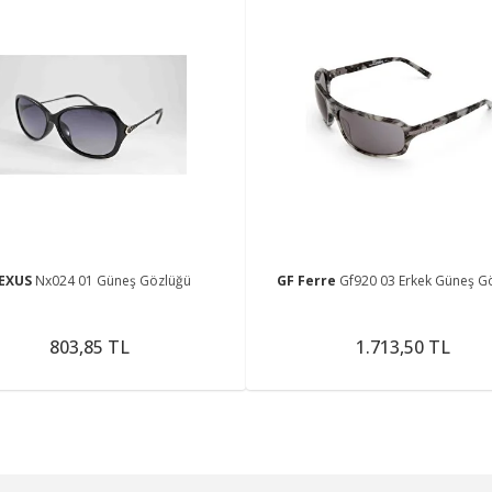
EXUS
Nx024 01 Güneş Gözlüğü
GF Ferre
Gf920 03 Erkek Güneş G
803,85 TL
1.713,50 TL