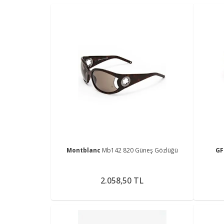
Montblanc
Mb142 820 Güneş Gözlüğü
GF
2.058,50 TL