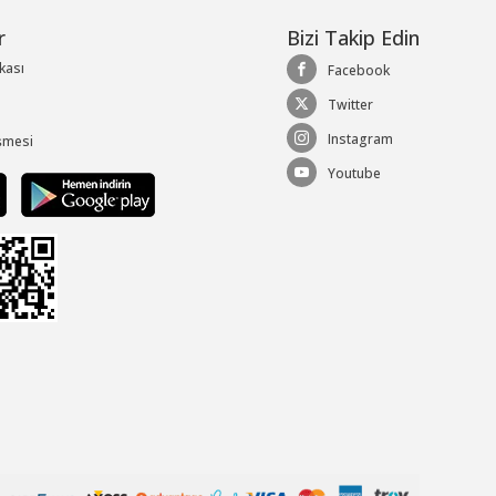
r
Bizi Takip Edin
ikası
Facebook
Twitter
Instagram
şmesi
Youtube