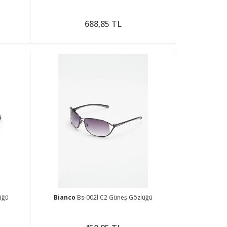
688,85 TL
üğü
Bianco
Bs-002l C2 Güneş Gözlüğü