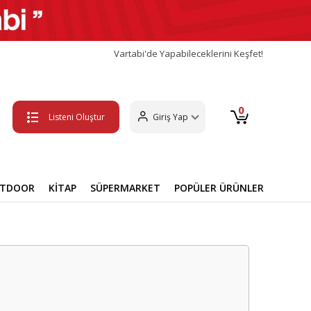
Vartabi'de Yapabileceklerini Keşfet!
0
Listeni Oluştur
Giriş Yap
UTDOOR
KİTAP
SÜPERMARKET
POPÜLER ÜRÜNLER