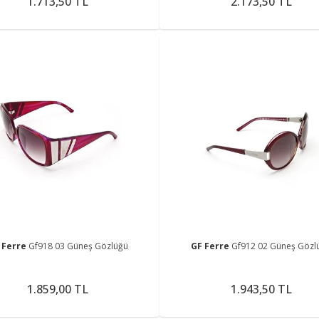
1.713,50 TL
2.173,50 TL
 Ferre
Gf918 03 Güneş Gözlüğü
GF Ferre
Gf912 02 Güneş Gözl
1.859,00 TL
1.943,50 TL