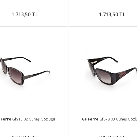
1.713,50 TL
1.713,50 TL
 Ferre
Gf913 02 Güneş Gözlüğü
GF Ferre
Gf878 03 Güneş Gözl