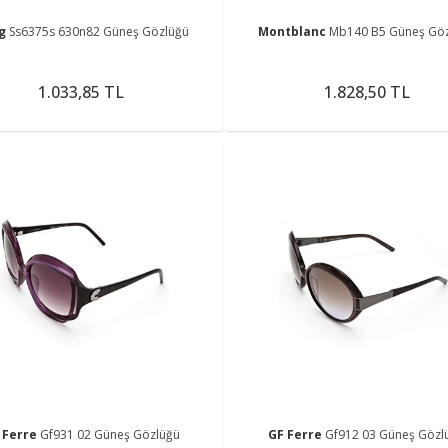
ng
Ss6375s 630n82 Güneş Gözlüğü
Montblanc
Mb140 B5 Güneş Gö
1.033,85 TL
1.828,50 TL
 Ferre
Gf931 02 Güneş Gözlüğü
GF Ferre
Gf912 03 Güneş Gözl