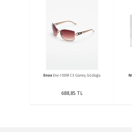
Enox
Enx-1009l C3 Güneş Gözlüğü
N
688,85 TL