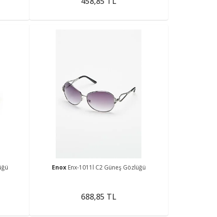
458,85 TL
üğü
Enox
Enx-1011l C2 Güneş Gözlüğü
688,85 TL