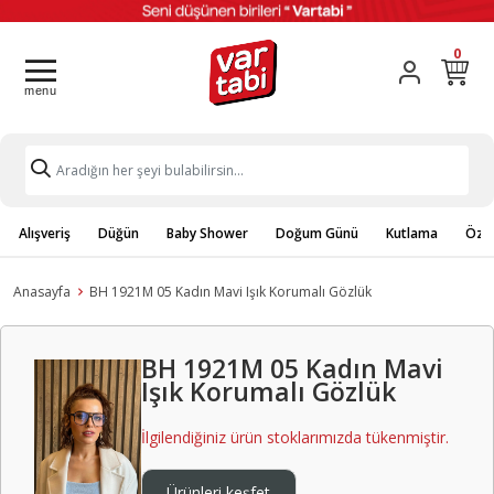
0
Alışveriş
Düğün
Baby Shower
Doğum Günü
Kutlama
Özel
Anasayfa
BH 1921M 05 Kadın Mavi Işık Korumalı Gözlük
BH 1921M 05 Kadın Mavi
Işık Korumalı Gözlük
İlgilendiğiniz ürün stoklarımızda tükenmiştir.
Ürünleri keşfet