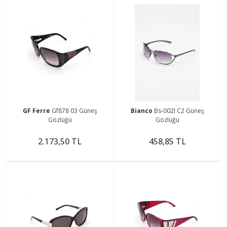
GF Ferre
Gf878 03 Güneş
Bianco
Bs-002l C2 Güneş
Gözlüğü
Gözlüğü
2.173,50 TL
458,85 TL