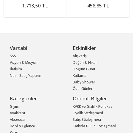
1.713,50 TL
458,85 TL
Vartabi
Etkinlikler
SSS
Alışveriş
Vizyon & Misyon
Düğün & Nikah
İletişim
Doğum Günü
Nasıl Satış Yaparım
Kutlama
Baby Shower
Özel Günler
Kategoriler
Önemli Bilgiler
Giyim
KVKK ve Gizlilik Politikası
Ayakkabı
Üyelik Sözleşmesi
Aksesuar
Satış Sözleşmesi
Hobi & Eğlence
Katkıda Bulun Sözleşmesi
Kitap