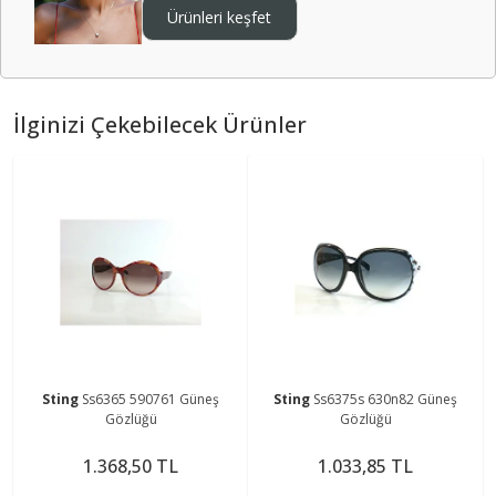
Ürünleri keşfet
İlginizi Çekebilecek Ürünler
Sting
Ss6365 590761 Güneş
Sting
Ss6375s 630n82 Güneş
Gözlüğü
Gözlüğü
1.368,50 TL
1.033,85 TL