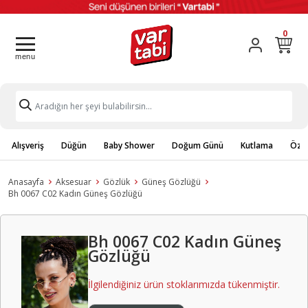
0
Alışveriş
Düğün
Baby Shower
Doğum Günü
Kutlama
Özel
Anasayfa
Aksesuar
Gözlük
Güneş Gözlüğü
Bh 0067 C02 Kadın Güneş Gözlüğü
Bh 0067 C02 Kadın Güneş
Gözlüğü
İlgilendiğiniz ürün stoklarımızda tükenmiştir.