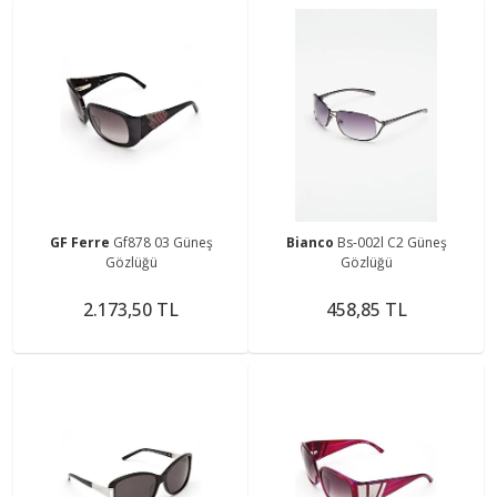
GF Ferre
Gf878 03 Güneş
Bianco
Bs-002l C2 Güneş
Gözlüğü
Gözlüğü
2.173,50 TL
458,85 TL