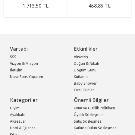
1.713,50 TL
458,85 TL
Vartabi
Etkinlikler
SSS
Alışveriş
Vizyon & Misyon
Düğün & Nikah
İletişim
Doğum Günü
Nasıl Satış Yaparım
Kutlama
Baby Shower
Özel Günler
Kategoriler
Önemli Bilgiler
Giyim
KVKK ve Gizlilik Politikası
Ayakkabı
Üyelik Sözleşmesi
Aksesuar
Satış Sözleşmesi
Hobi & Eğlence
Katkıda Bulun Sözleşmesi
Kitap