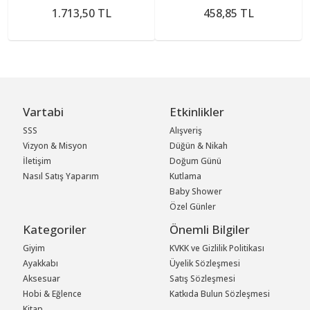
1.713,50 TL
458,85 TL
Vartabi
Etkinlikler
SSS
Alışveriş
Vizyon & Misyon
Düğün & Nikah
İletişim
Doğum Günü
Nasıl Satış Yaparım
Kutlama
Baby Shower
Özel Günler
Kategoriler
Önemli Bilgiler
Giyim
KVKK ve Gizlilik Politikası
Ayakkabı
Üyelik Sözleşmesi
Aksesuar
Satış Sözleşmesi
Hobi & Eğlence
Katkıda Bulun Sözleşmesi
Kitap