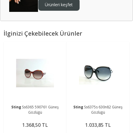
Ürünleri keşfet
İlginizi Çekebilecek Ürünler
Sting
Ss6365 590761 Güneş
Sting
Ss6375s 630n82 Güneş
Gözlüğü
Gözlüğü
1.368,50 TL
1.033,85 TL