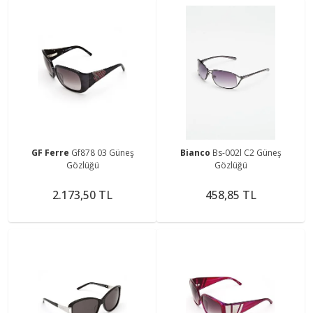
GF Ferre
Gf878 03 Güneş
Bianco
Bs-002l C2 Güneş
Gözlüğü
Gözlüğü
2.173,50 TL
458,85 TL