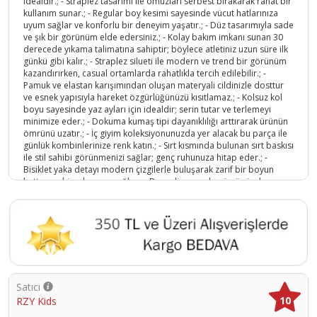
idealdir.; - Straplez tasarımı ile omuzları serbest bırakarak rahat bir
kullanım sunar.; - Regular boy kesimi sayesinde vücut hatlarınıza
uyum sağlar ve konforlu bir deneyim yaşatır.; - Düz tasarımıyla sade
ve şık bir görünüm elde edersiniz.; - Kolay bakım imkanı sunan 30
derecede yıkama talimatına sahiptir; böylece atletiniz uzun süre ilk
günkü gibi kalır.; - Straplez silueti ile modern ve trend bir görünüm
kazandırırken, casual ortamlarda rahatlıkla tercih edilebilir.; -
Pamuk ve elastan karışımından oluşan materyali cildinizle dosttur
ve esnek yapısıyla hareket özgürlüğünüzü kısıtlamaz.; - Kolsuz kol
boyu sayesinde yaz ayları için idealdir; serin tutar ve terlemeyi
minimize eder.; - Dokuma kumaş tipi dayanıklılığı arttırarak ürünün
ömrünü uzatır.; - İç giyim koleksiyonunuzda yer alacak bu parça ile
günlük kombinlerinize renk katın.; - Sırt kısmında bulunan sırt baskısı
ile stil sahibi görünmenizi sağlar; genç ruhunuza hitap eder.; -
Bisiklet yaka detayı modern çizgilerle buluşarak zarif bir boyun
hattına sahip olmanızı sağlar.; - Desenli yapısıyla göz önünde
kalmanız için idealdir; enerjik ve dinamik tarzınızla fark yaratın.; -
Kadın / kız yaş grubuna hitap eden bu atlet, her yaştaki genç
bayanların gardrobunda yerini almayı bekliyor.; - Regular kalıp
sayesinde vücut hatlarınıza uyumlu bir oturuşa sahiptir; rahatlıkla
üzerinizde taşıyabileceğiniz bir yapıdadır.; - Sürdürülebilirlik
detayından faydalanmadığından çevreye duyarlı seçimler yapmak
isteyenler için uygun değildir.; - 13-14 yaş aralığındaki genç
bayanların ihtiyaçlarına yönelik olarak tasarlanmıştır; onların aktif
Satıcı
yaşam tarzına mükemmel uyum sağlar.
10
RZY Kids
Ürün Kodu :
7672-8683876118318