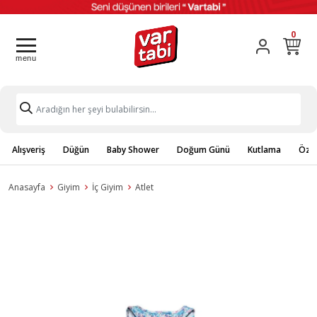
0
Alışveriş
Düğün
Baby Shower
Doğum Günü
Kutlama
Özel
Anasayfa
Giyim
İç Giyim
Atlet