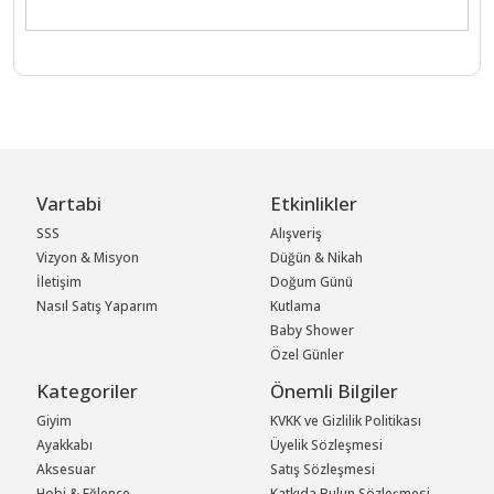
Vartabi
Etkinlikler
SSS
Alışveriş
Vizyon & Misyon
Düğün & Nikah
İletişim
Doğum Günü
Nasıl Satış Yaparım
Kutlama
Baby Shower
Özel Günler
Kategoriler
Önemli Bilgiler
Giyim
KVKK ve Gizlilik Politikası
Ayakkabı
Üyelik Sözleşmesi
Aksesuar
Satış Sözleşmesi
Hobi & Eğlence
Katkıda Bulun Sözleşmesi