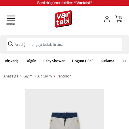
0
Alışveriş
Düğün
Baby Shower
Doğum Günü
Kutlama
Özel
Anasayfa
Giyim
Alt Giyim
Pantolon