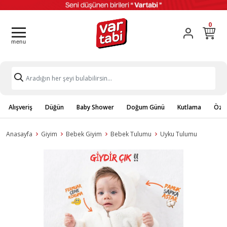
0
Alışveriş
Düğün
Baby Shower
Doğum Günü
Kutlama
Özel
Anasayfa
Giyim
Bebek Giyim
Bebek Tulumu
Uyku Tulumu