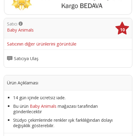
rahat kalmalarını sağlıyor. ; Bu fırfırlı günlük eşofman takımıyla kız
bebeğinizi tatlı ve rahat bir tarzda giydirin. ; Şimdi sipariş verin ve
küçük çocuğunuz için her günü keyifli bir maceraya dönüştürün.;
Ürün Kodu :
1873-TKMKUZNFIRFIR010
Satıcı
10
Baby Animals
Satıcının diğer ürünlerini görüntüle
Satıcıya Ulaş
Ürün Açıklaması
14 gün içinde ücretsiz iade.
Bu ürün
Baby Animals
mağazası tarafından
gönderilecektir
Stüdyo çekimlerinde renkler ışık farklılığından dolayı
değişiklik gösterebilir.