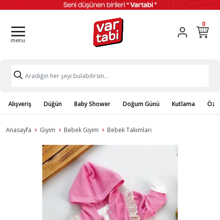
0
Alışveriş
Düğün
Baby Shower
Doğum Günü
Kutlama
Özel
Anasayfa
Giyim
Bebek Giyim
Bebek Takımları