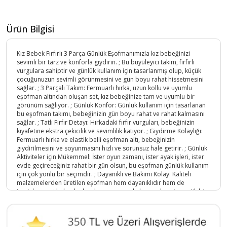
Ürün Bilgisi
Kız Bebek Fırfırlı 3 Parça Günlük Eşofmanımızla kız bebeğinizi
sevimli bir tarz ve konforla giydirin. ; Bu büyüleyici takım, fırfırlı
vurgulara sahiptir ve günlük kullanım için tasarlanmış olup, küçük
çocuğunuzun sevimli görünmesini ve gün boyu rahat hissetmesini
sağlar. ; 3 Parçalı Takım: Fermuarlı hırka, uzun kollu ve uyumlu
eşofman altından oluşan set, kız bebeğinize tam ve uyumlu bir
görünüm sağlıyor. ; Günlük Konfor: Günlük kullanım için tasarlanan
bu eşofman takımı, bebeğinizin gün boyu rahat ve rahat kalmasını
sağlar. ; Tatlı Fırfır Detayı: Hırkadaki fırfır vurguları, bebeğinizin
kıyafetine ekstra çekicilik ve sevimlilik katıyor. ; Giydirme Kolaylığı:
Fermuarlı hırka ve elastik belli eşofman altı, bebeğinizin
giydirilmesini ve soyunmasını hızlı ve sorunsuz hale getirir. ; Günlük
Aktiviteler için Mükemmel: İster oyun zamanı, ister ayak işleri, ister
evde geçireceğiniz rahat bir gün olsun, bu eşofman günlük kullanım
için çok yönlü bir seçimdir. ; Dayanıklı ve Bakımı Kolay: Kaliteli
malzemelerden üretilen eşofman hem dayanıklıdır hem de
temizlenmesi kolaydır, bu da onu meşgul ebeveynler için pratik bir
seçim haline getirir. ; Kız Bebek Fırfırlı 3'lü Günlük Eşofmanımız, kız
çocuğuna günlük aktivitelere uygun, sevimli ve rahat bir kıyafet
giydirmek isteyen ebeveynler için tasarlanmıştır. ; 6-18 ay arası kız
bebekleriniz için ideal olan bu eşofman takımı, gün boyu şık ve