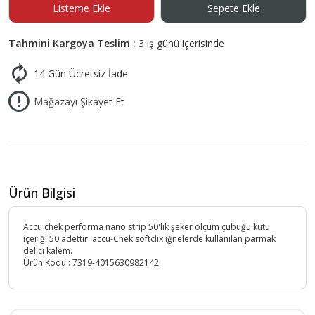
Listeme Ekle
Sepete Ekle
Tahmini Kargoya Teslim :
3 iş günü içerisinde
14 Gün Ücretsiz İade
Mağazayı Şikayet Et
Ürün Bilgisi
Accu chek performa nano strip 50'lik şeker ölçüm çubuğu kutu
içeriği 50 adettir. accu-Chek softclix iğnelerde kullanılan parmak
delici kalem.
Ürün Kodu :
7319-4015630982142