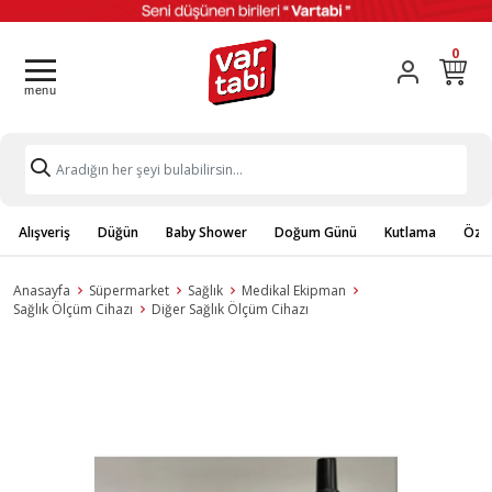
0
Alışveriş
Düğün
Baby Shower
Doğum Günü
Kutlama
Özel
Anasayfa
Süpermarket
Sağlık
Medikal Ekipman
Sağlık Ölçüm Cihazı
Diğer Sağlık Ölçüm Cihazı