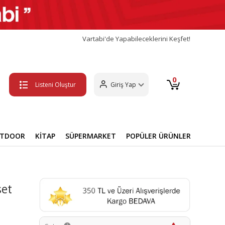
Vartabi'de Yapabileceklerini Keşfet!
0
Listeni Oluştur
Giriş Yap
UTDOOR
KİTAP
SÜPERMARKET
POPÜLER ÜRÜNLER
set