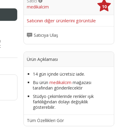
Satıcı
10
medikalcim
me
Satıcının diğer ürünlerini görüntüle
Satıcıya Ulaş
ı
t
Ürün Açıklaması
14 gün içinde ücretsiz iade.
Bu ürün
medikalcim
mağazası
tarafından gönderilecektir
Stüdyo çekimlerinde renkler ışık
farklılığından dolayı değişiklik
gösterebilir.
Tüm Özellikleri Gör