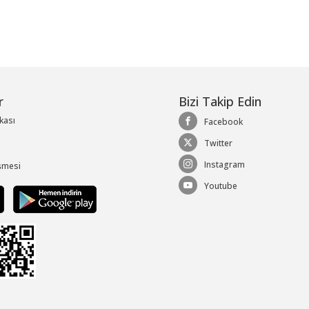
r
Bizi Takip Edin
ikası
Facebook
Twitter
Instagram
şmesi
Youtube