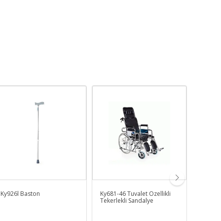
Ky926l Baston
Ky681-46 Tuvalet Özellikli
Boy Aya
Tekerlekli Sandalye
Aliminy