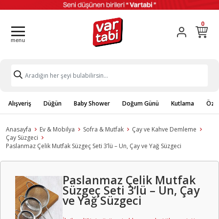
0
Alışveriş
Düğün
Baby Shower
Doğum Günü
Kutlama
Özel
Anasayfa
Ev & Mobilya
Sofra & Mutfak
Çay ve Kahve Demleme
Çay Süzgeci
Paslanmaz Çelik Mutfak Süzgeç Seti 3’lü – Un, Çay ve Yağ Süzgeci
Paslanmaz Çelik Mutfak
Süzgeç Seti 3’lü – Un, Çay
ve Yağ Süzgeci