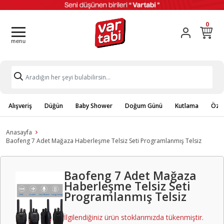
0
Alışveriş
Düğün
Baby Shower
Doğum Günü
Kutlama
Özel
Anasayfa
Baofeng 7 Adet Mağaza Haberleşme Telsiz Seti Programlanmış Telsiz
Baofeng 7 Adet Mağaza
Haberleşme Telsiz Seti
Programlanmış Telsiz
İlgilendiğiniz ürün stoklarımızda tükenmiştir.