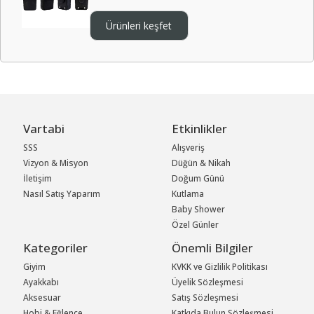
Ürünleri keşfet
Vartabi
Etkinlikler
SSS
Alışveriş
Vizyon & Misyon
Düğün & Nikah
İletişim
Doğum Günü
Nasıl Satış Yaparım
Kutlama
Baby Shower
Özel Günler
Kategoriler
Önemli Bilgiler
Giyim
KVKK ve Gizlilik Politikası
Ayakkabı
Üyelik Sözleşmesi
Aksesuar
Satış Sözleşmesi
Hobi & Eğlence
Katkıda Bulun Sözleşmesi