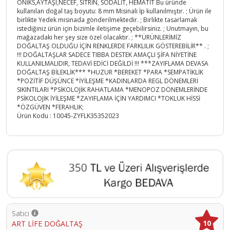
ONİKS,AYTAŞI,NECEF, SİTRİN, SODALİT, HEMATİT Bu üründe
kullanılan doğal taş boyutu: 8 mm Misinali İp kullanılmıştır. ; Ürün ile
birlikte Yedek misinada gönderilmektedir. ; Birlikte tasarlamak
istediğiniz ürün için bizimle iletişime geçebilirsiniz. ; Unutmayın, bu
mağazadaki her şey size özel olacaktır. ; **ÜRÜNLERİMİZ
DOĞALTAŞ OLDUĞU İÇİN RENKLERDE FARKLILIK GÖSTEREBİLİR** . ;
!!! DOĞALTAŞLAR SADECE TIBBA DESTEK AMAÇLI ŞİFA NİYETİNE
KULLANILMALIDIR, TEDAVİ EDİCİ DEĞİLDİ !!! ***ZAYIFLAMA DEVASA
DOĞALTAŞ BİLEKLİK*** *HUZUR *BEREKET *PARA *SEMPATİKLİK
*POZİTİF DÜŞÜNCE *İYİLEŞME *KADINLARDA REGL DÖNEMLERİ
SIKINTILARI *PSİKOLOJİK RAHATLAMA *MENOPOZ DÖNEMLERİNDE
PSİKOLOJİK İYİLEŞME *ZAYIFLAMA İÇİN YARDIMCI *TOKLUK HİSSİ
*ÖZGÜVEN *FERAHLIK;
Ürün Kodu :
10045-ZYFLK35352023
Satıcı
10
ART LİFE DOĞALTAŞ