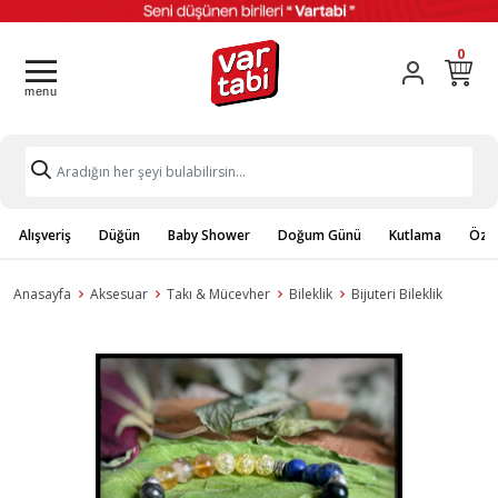
0
Alışveriş
Düğün
Baby Shower
Doğum Günü
Kutlama
Özel
Anasayfa
Aksesuar
Takı & Mücevher
Bileklik
Bijuteri Bileklik