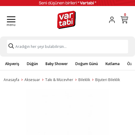
0
Alışveriş
Düğün
Baby Shower
Doğum Günü
Kutlama
Özel
Anasayfa
Aksesuar
Takı & Mücevher
Bileklik
Bijuteri Bileklik