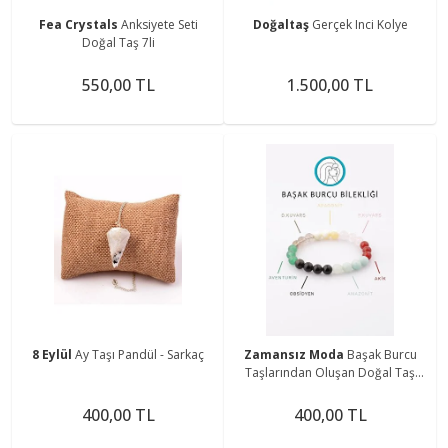
Fea Crystals
Anksiyete Seti
Doğaltaş
Gerçek Inci Kolye
Doğal Taş 7li
550,00 TL
1.500,00 TL
8 Eylül
Ay Taşı Pandül - Sarkaç
Zamansız Moda
Başak Burcu
Taşlarından Oluşan Doğal Taş
Bileklik 8 mm Küre Kesim - Burç
Bilekliği
400,00 TL
400,00 TL