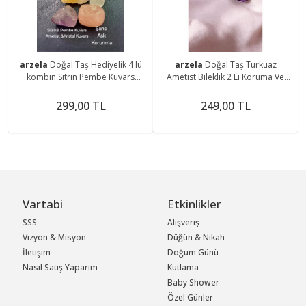
arzela
Doğal Taş Hediyelik 4 lü
arzela
Doğal Taş Turkuaz
kombin Sitrin Pembe Kuvars
Ametist Bileklik 2 Li Koruma Ve
Ametist Kristal Kuvars
Sakinlik Bilekliği 8mm
299,00 TL
249,00 TL
Vartabi
Etkinlikler
SSS
Alışveriş
Vizyon & Misyon
Düğün & Nikah
İletişim
Doğum Günü
Nasıl Satış Yaparım
Kutlama
Baby Shower
Özel Günler