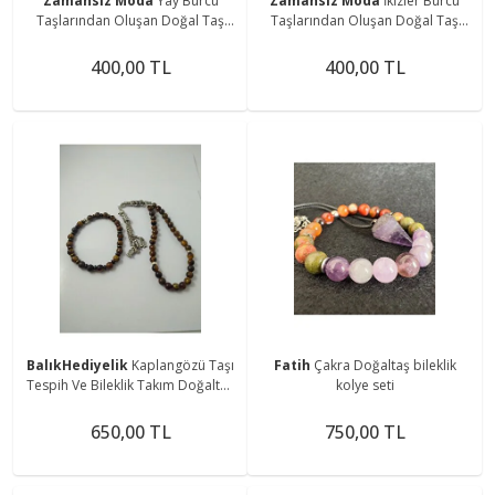
Zamansız Moda
Yay Burcu
Zamansız Moda
İkizler Burcu
Taşlarından Oluşan Doğal Taş
Taşlarından Oluşan Doğal Taş
Bileklik 8 mm Küre Kesim - Burç
Bileklik 8 mm Küre Kesim - Burç
Bilekliği
Bilekliği
400,00 TL
400,00 TL
BalıkHediyelik
Kaplangözü Taşı
Fatih
Çakra Doğaltaş bileklik
Tespih Ve Bileklik Takım Doğaltaş
kolye seti
Tespih-bileklik Takım
650,00 TL
750,00 TL