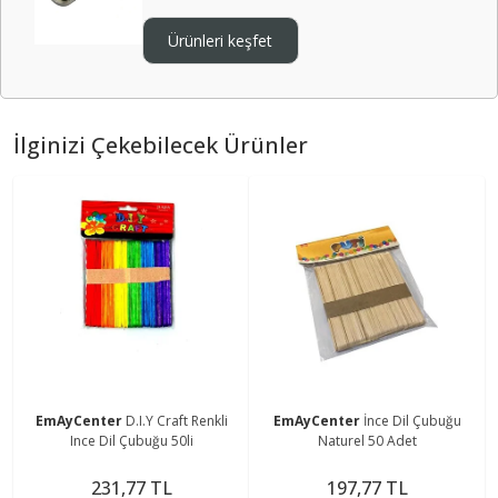
Ürünleri keşfet
İlginizi Çekebilecek Ürünler
EmAyCenter
D.I.Y Craft Renkli
EmAyCenter
İnce Dil Çubuğu
Ince Dil Çubuğu 50li
Naturel 50 Adet
231,77 TL
197,77 TL