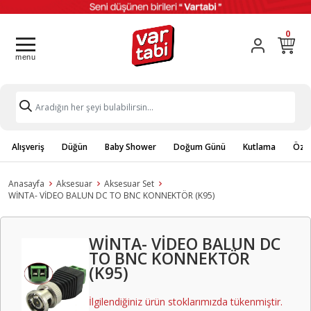
0
Alışveriş
Düğün
Baby Shower
Doğum Günü
Kutlama
Özel
Anasayfa
Aksesuar
Aksesuar Set
WİNTA- VİDEO BALUN DC TO BNC KONNEKTÖR (K95)
WİNTA- VİDEO BALUN DC
TO BNC KONNEKTÖR
(K95)
İlgilendiğiniz ürün stoklarımızda tükenmiştir.