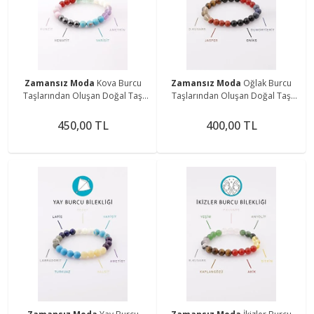
Zamansız Moda
Kova Burcu
Zamansız Moda
Oğlak Burcu
Taşlarından Oluşan Doğal Taş
Taşlarından Oluşan Doğal Taş
Bileklik 8 mm Küre Kesim - Burç
Bileklik 8 mm Küre Kesim - Burç
Bilekliği
Bilekliği
450,00 TL
400,00 TL