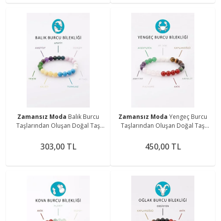
Zamansız Moda
Balık Burcu
Zamansız Moda
Yengeç Burcu
Taşlarından Oluşan Doğal Taş
Taşlarından Oluşan Doğal Taş
Bileklik 8 mm Küre Kesim - Burç
Bileklik 8 mm Küre Kesim - Burç
Bilekliği
Bilekliği
303,00 TL
450,00 TL