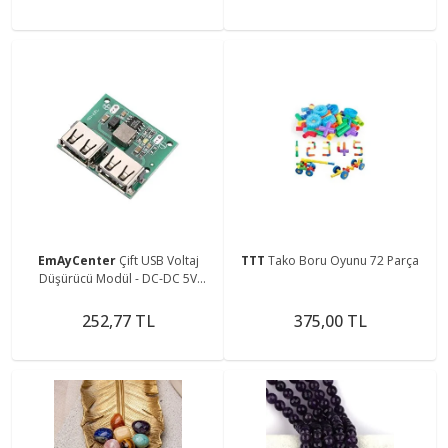
EmAyCenter
Çift USB Voltaj
TTT
Tako Boru Oyunu 72 Parça
Düşürücü Modül - DC-DC 5V
Çevirici Regülatör (HW-681 Pro)
252,77 TL
375,00 TL