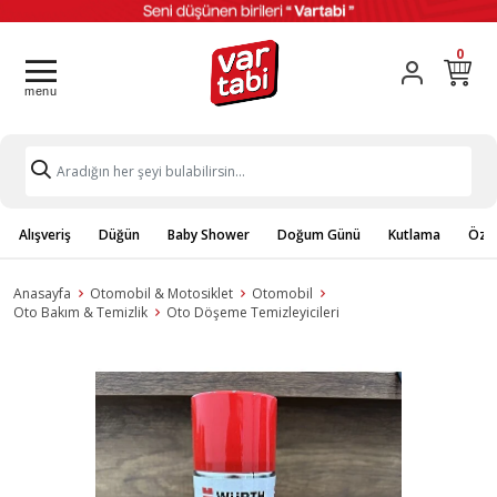
0
Alışveriş
Düğün
Baby Shower
Doğum Günü
Kutlama
Özel
Anasayfa
Otomobil & Motosiklet
Otomobil
Oto Bakım & Temizlik
Oto Döşeme Temizleyicileri