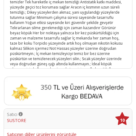
temizler Tek hareketle iç mekan temizliği Antistatik katkı maddesi,
yüzeyde geçici toz koruması sağlar Aracın iç kısmının uzun süreli
temizliği.; Dikey yüzeylerden akmaz, yani uygulandığı yüzeylerde
tutunma sağlar Minimum çalışma süresi sayesinde tasarruflu
kullanım Yoğun etkisi sayesinde kiri güvenilir şekilde gevşetir
Tekrarlanan silme gerekmediği için zaman kazandırır Görünür
beyaz köpük Her bir noktaya yalnızca bir kez püskürtüldüğü için
zaman ve malzeme tasarrufu sağlar İç mekanda her zaman hoş,
taze bir koku Torpido yüzeyinde artık hoş olmayan nikotin kokusu
kalmaz Silikon içermez Not Hassas yüzeyler üzerine doğrudan
püskürtmeyin.; İç mekan temizleyiciyi temiz bir bez üzerine
püskürtün ve temizlenecek yüzeyleri silin.; Sıcak yüzeyler üzerinde
veya doğrudan güneş ışığı altında kullanmayın.; İdeal köpük
oluşması için kullanmadan önce kutuyu iyice çalkalayın! Kullanım
talimatları, yürüttüğümüz testlere ve deneyimimize dayanmaktadır ;
her uygulamadan önce kendi testlerinizi yapın.; Çok sayıda
uygulamadan, depolama ve işleme koşulundan dolayı belirli bir
uygulama sonucu için sorumluluk kabul etmeyiz.; Ücretsiz müşteri
hizmetimiz teknik bilgi sağladığı ya da bir danışma hizmeti olarak
hareket ettiği ölçüde ; sağlanan danışma veya servisin, belirli,
sözleşmeye bağlı olarak anlaşmaya varılmış hizmetimizin kapsamı
içine girmesi ya da danışmanın kasıtlı olarak davranması dışında bu
Satıcı
hizmet nedeniyle sorumluluk kabul edilmez.; Ürünlerimizin
10
SUSTORE
kalitesinin sürekliliğini garanti ederiz.; Teknik değişiklikler yapma ve
ürünleri daha fazla geliştirme hakkımızı saklı tutarız.; ;
Ürün Kodu :
12313-140402615
Satıcının diğer ürünlerini görüntüle