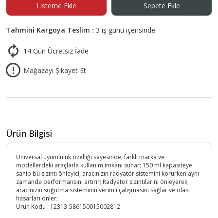
Listeme Ekle
Sepete Ekle
Tahmini Kargoya Teslim :
3 iş günü içerisinde
14 Gün Ücretsiz İade
Mağazayı Şikayet Et
Ürün Bilgisi
Universal uyumluluk özelliği sayesinde, farklı marka ve
modellerdeki araçlarla kullanım imkanı sunar; 150 ml kapasiteye
sahip bu sızıntı önleyici, aracınızın radyatör sistemini korurken aynı
zamanda performansını artırır; Radyatör sızıntılarını önleyerek,
aracınızın soğutma sisteminin verimli çalışmasını sağlar ve olası
hasarları önler;
Ürün Kodu :
12313-586150015002812