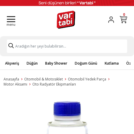
0
Alışveriş
Düğün
Baby Shower
Doğum Günü
Kutlama
Özel
Anasayfa
Otomobil & Motosiklet
Otomobil Yedek Parça
Motor Aksamı
Oto Radyatör Ekipmanları