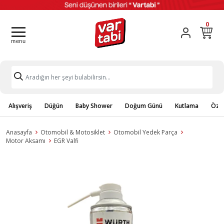
0
Alışveriş
Düğün
Baby Shower
Doğum Günü
Kutlama
Özel
Anasayfa
Otomobil & Motosiklet
Otomobil Yedek Parça
Motor Aksamı
EGR Valfi