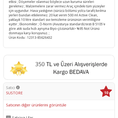
etkisi ; Döşemeler ıslanmaz böylece uzun kuruma süreleri
gerekmez ; Malzemelere zarar vermez Araç içindeki tüm yüzeyler
için uygundur. Hava yastığının (sürücü bölümü yolcu tarafı) kırılma
yerleri bundan etkilenmez. 20 kat verim 500 ml Active Clean,
yaklaşık 10 litre standart sıvı temizleme ürününün verimliliğine
eşittir ; Ekonomiktir ; Ö-Norm (Avusturya standardı) testi B 5105'e
göre atık suda hızlı ayrışma Biyo-çözünürlük> %95 Not Ürünü
donmaya karşı koruyunuz. ;
Ürün Kodu :
12313-85626432
Satıcı
10
SUSTORE
Satıcının diğer ürünlerini görüntüle
Satıcıya Ulaş