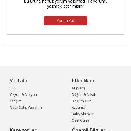
Bu ürüne henüz yorum yazılmadı. İlk yorumu
yazmak ister misin?
Yorum Yaz
Vartabi
Etkinlikler
SSS
Alışveriş
Vizyon & Misyon
Düğün & Nikah
İletişim
Doğum Günü
Nasıl Satış Yaparım
Kutlama
Baby Shower
Özel Günler
Kategoriler
Önemli Bilgiler