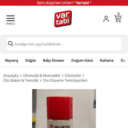
0
Alışveriş
Düğün
Baby Shower
Doğum Günü
Kutlama
Özel
Anasayfa
Otomobil & Motosiklet
Otomobil
Oto Bakım & Temizlik
Oto Döşeme Temizleyicileri