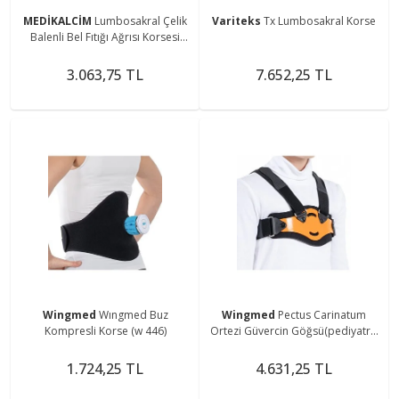
MEDİKALCİM
Lumbosakral Çelik
Variteks
Tx Lumbosakral Korse
Balenli Bel Fıtığı Ağrısı Korsesi
Lumbosakral Bedensiz
3.063,75 TL
7.652,25 TL
Wingmed
Wıngmed Buz
Wingmed
Pectus Carinatum
Kompresli Korse (w 446)
Ortezi Güvercin Göğsü(pediyatrik
Beden ) 3-15 Yas
1.724,25 TL
4.631,25 TL