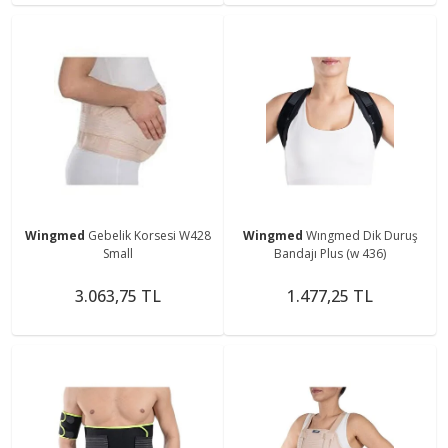
Wingmed
Gebelik Korsesi W428
Wingmed
Wıngmed Dik Duruş
Small
Bandajı Plus (w 436)
3.063,75 TL
1.477,25 TL