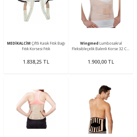
MEDİKALCİM
Çiftli Kasık Fıtık Bağı
Wingmed
Lumbosakral
Fıtık Korsesi Fıtık
Fleksibleçelik Balenli Korse 32 Cm
- (l)
1.838,25 TL
1.900,00 TL