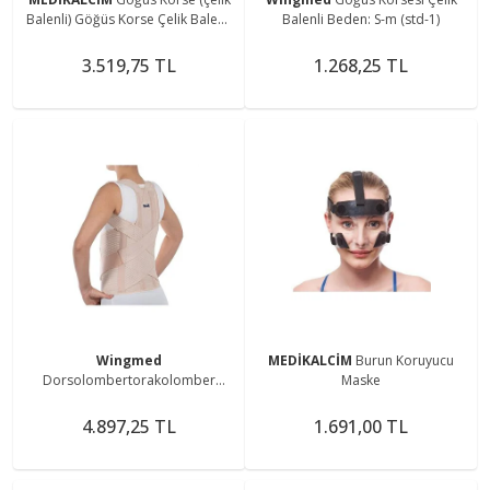
Balenli) Göğüs Korse Çelik Balenli
Balenli Beden: S-m (std-1)
Kaburga Kırıkları Göğüs Kafesi
Cerrahisi
3.519,75 TL
1.268,25 TL
Wingmed
MEDİKALCİM
Burun Koruyucu
Dorsolombertorakolomber
Maske
Çelikfleksible Balenli Korse - (s)
4.897,25 TL
1.691,00 TL