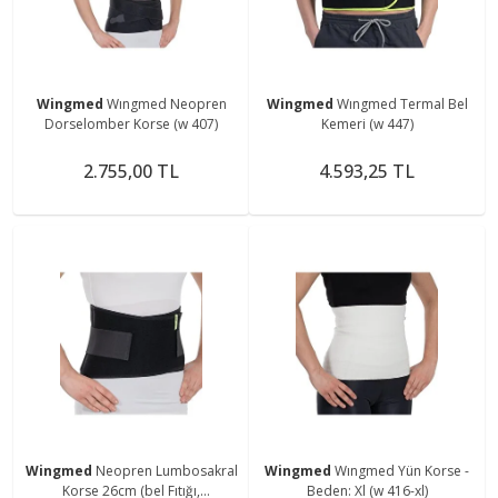
Wingmed
Wıngmed Neopren
Wingmed
Wıngmed Termal Bel
Dorselomber Korse (w 407)
Kemeri (w 447)
2.755,00 TL
4.593,25 TL
Wingmed
Neopren Lumbosakral
Wingmed
Wıngmed Yün Korse -
Korse 26cm (bel Fıtığı,
Beden: Xl (w 416-xl)