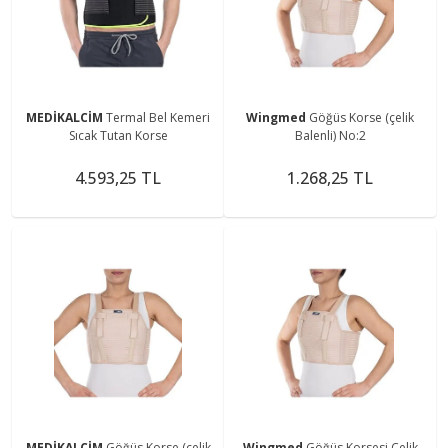
MEDİKALCİM
Termal Bel Kemeri
Wingmed
Göğüs Korse (çelik
Sıcak Tutan Korse
Balenli) No:2
4.593,25 TL
1.268,25 TL
MEDİKALCİM
Göğüs Korse (çelik
Wingmed
Göğüs Korsesi Çelik