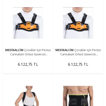
MEDİKALCİM
Çocuklar Için Pectus
MEDİKALCİM
Çocuklar Için Pectus
Carinatum Ortezi Güvercin
Carinatum Ortezi Güvercin
Göğsü(pediyatrik Beden ) 3-15
Göğsü(pediyatrik Beden ) 3-15
Yas
Yas
6.122,75 TL
6.122,75 TL