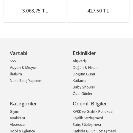
Sakralizasyonda Ve
Lumbalizasyonda)
3.063,75 TL
427,50 TL
Vartabi
Etkinlikler
SSS
Alışveriş
Vizyon & Misyon
Düğün & Nikah
İletişim
Doğum Günü
Nasıl Satış Yaparım
Kutlama
Baby Shower
Özel Günler
Kategoriler
Önemli Bilgiler
Giyim
KVKK ve Gizlilik Politikası
Ayakkabı
Üyelik Sözleşmesi
Aksesuar
Satış Sözleşmesi
Hobi & Eğlence
Katkıda Bulun Sözleşmesi