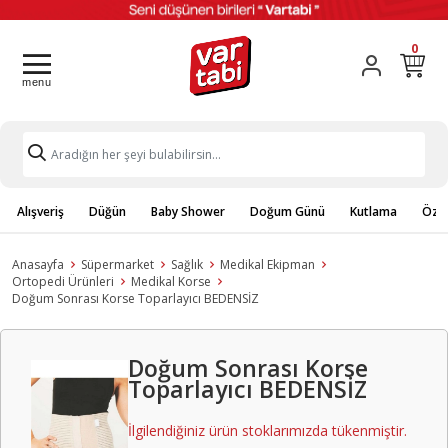
0
Alışveriş
Düğün
Baby Shower
Doğum Günü
Kutlama
Özel
Anasayfa
Süpermarket
Sağlık
Medikal Ekipman
Ortopedi Ürünleri
Medikal Korse
Doğum Sonrası Korse Toparlayıcı BEDENSİZ
Doğum Sonrası Korse
Toparlayıcı BEDENSİZ
İlgilendiğiniz ürün stoklarımızda tükenmiştir.