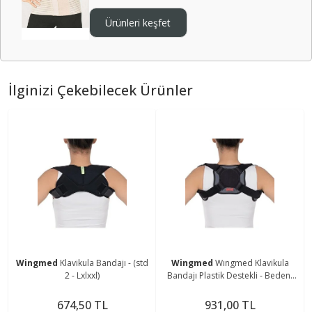
Ürünleri keşfet
İlginizi Çekebilecek Ürünler
Wingmed
Klavikula Bandajı - (std
Wingmed
Wıngmed Klavikula
2 - Lxlxxl)
Bandajı Plastik Destekli - Beden:
S-m (w 216-1)
674,50 TL
931,00 TL