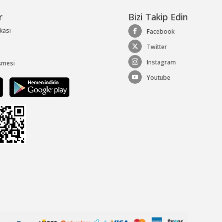
r
Bizi Takip Edin
ikası
Facebook
Twitter
Instagram
şmesi
Youtube