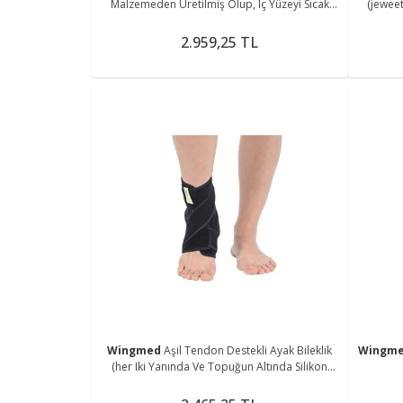
Malzemeden Üretilmiş Olup, Iç Yüzeyi Sıcak
(jeweet
Veya Soğuk Tedavi Için)
2.959,25 TL
Wingmed
Aşil Tendon Destekli Ayak Bileklik
Wingm
(her Iki Yanında Ve Topuğun Altında Silikon
Desteği Sunar)