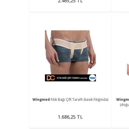
2.465,25 TL
Wingmed
Fıtık Bağı Çift Taraflı (kasık Fıtığında)
Wing
(doğu
1.686,25 TL