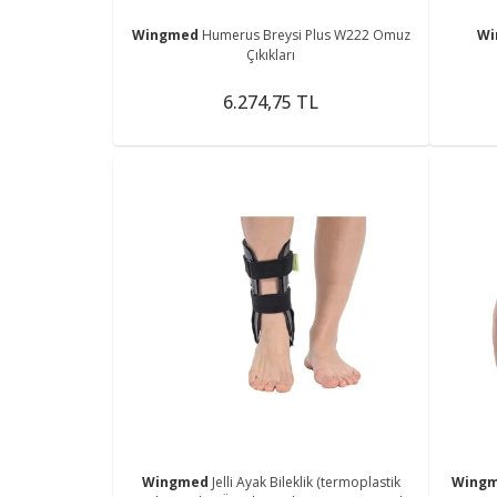
Wingmed
Humerus Breysi Plus W222 Omuz
W
Çıkıkları
6.274,75 TL
Wingmed
Jelli Ayak Bileklik (termoplastik
Wing