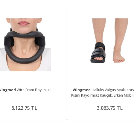
Wingmed
Wire Fram Boyunluk
Wingmed
Halluks Valgus Ayakkabıs
Kısmı Kaydırmaz Kauçuk, Erken Mobil
Yardımcı Olur.)
6.122,75 TL
3.063,75 TL