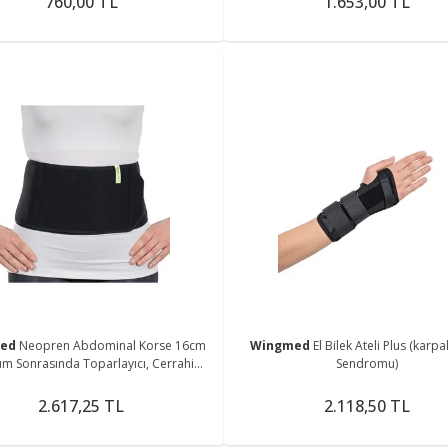
760,00 TL
1.653,00 TL
med
Neopren Abdominal Korse 16cm
Wingmed
El Bilek Ateli Plus (karpa
m Sonrasında Toparlayıcı, Cerrahi
Sendromu)
Müdahale Sonrası)
2.617,25 TL
2.118,50 TL