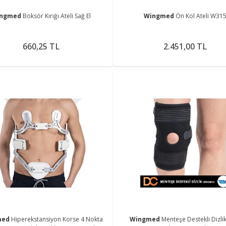
ingmed
Boksör Kırığı Ateli Sağ El
Wingmed
Ön Kol Ateli W31
660,25 TL
2.451,00 TL
med
Hiperekstansiyon Korse 4 Nokta
Wingmed
Menteşe Destekli Dizli