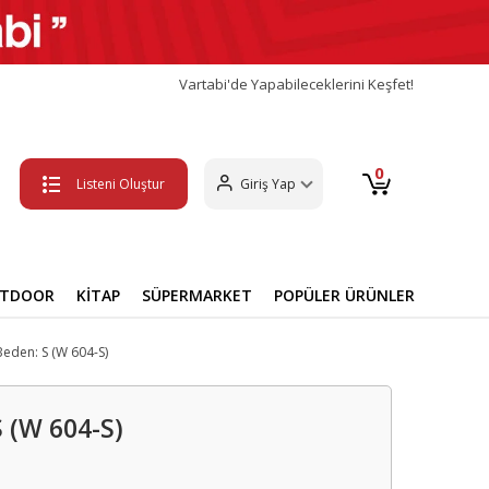
Vartabi'de Yapabileceklerini Keşfet!
0
Listeni Oluştur
Giriş Yap
UTDOOR
KİTAP
SÜPERMARKET
POPÜLER ÜRÜNLER
 Beden: S (W 604-S)
S (W 604-S)