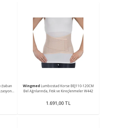
ı (taban
Wingmed
Lumbostad Korse BEJ110-120CM
izasyona
Bel Ağrılarında, Fıtık ve Kireçlenmeler W442
1.691,00 TL