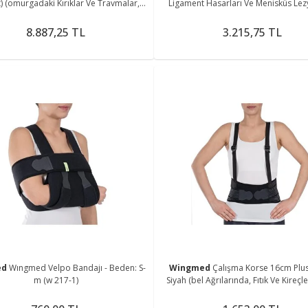
) (omurgadaki Kırıklar Ve Travmalar,
Ligament Hasarları Ve Menisküs Lezy
Osteporoz, Kifoz)
8.887,25 TL
3.215,75 TL
ed
Wıngmed Velpo Bandajı - Beden: S-
Wingmed
Çalışma Korse 16cm Plus 
m (w 217-1)
Siyah (bel Ağrılarında, Fıtık Ve Kireç