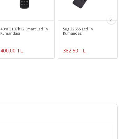
40pfl3107h12 Smart Led Tv
Seg 32855 Lcd Tv
Lg Akb
Kumandası
Kumandası
Tv Kum
400,00 TL
382,50 TL
400,0