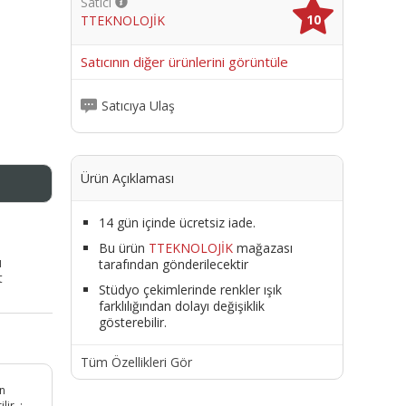
Satıcı
10
TTEKNOLOJİK
me
Satıcının diğer ürünlerini görüntüle
Satıcıya Ulaş
Ürün Açıklaması
14 gün içinde ücretsiz iade.
Bu ürün
TTEKNOLOJİK
mağazası
ı
tarafından gönderilecektir
t
Stüdyo çekimlerinde renkler ışık
farklılığından dolayı değişiklik
gösterebilir.
Tüm Özellikleri Gör
ın
ir. ;