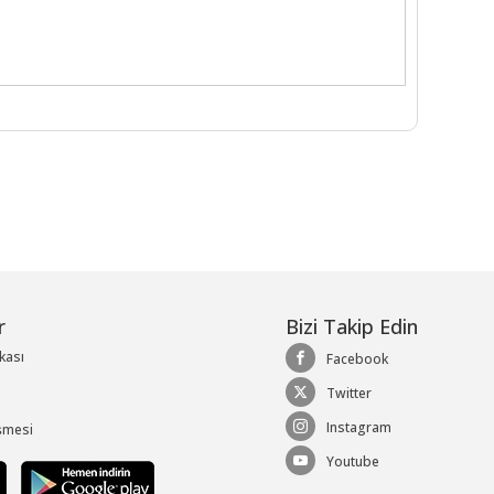
r
Bizi Takip Edin
ikası
Facebook
Twitter
Instagram
şmesi
Youtube