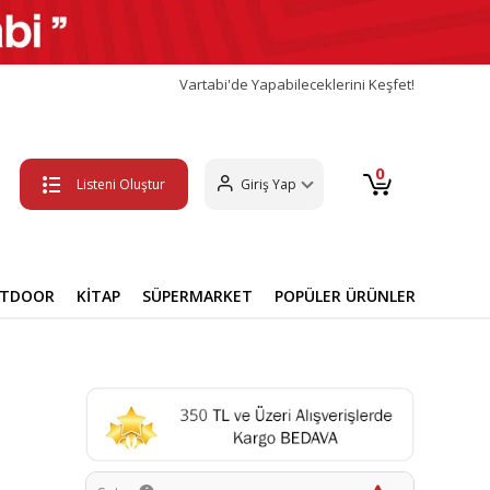
Vartabi'de Yapabileceklerini Keşfet!
0
Listeni Oluştur
Giriş Yap
UTDOOR
KİTAP
SÜPERMARKET
POPÜLER ÜRÜNLER