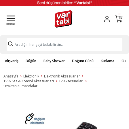
0
Alışveriş
Düğün
Baby Shower
Doğum Günü
Kutlama
Özel
Anasayfa
Elektronik
Elektronik Aksesuarlar
TV & Ses & Konsol Aksesuarları
Tv Aksesuarları
Uzaktan Kumandalar