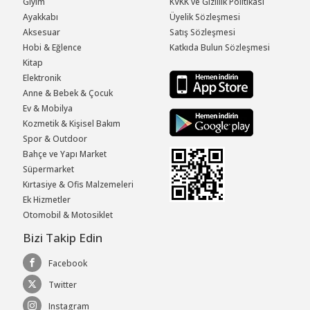
Giyim
KVKK ve Gizlilik Politikası
Ayakkabı
Üyelik Sözleşmesi
Aksesuar
Satış Sözleşmesi
Hobi & Eğlence
Katkıda Bulun Sözleşmesi
Kitap
Elektronik
Anne & Bebek & Çocuk
Ev & Mobilya
Kozmetik & Kişisel Bakım
Spor & Outdoor
Bahçe ve Yapı Market
Süpermarket
Kırtasiye & Ofis Malzemeleri
Ek Hizmetler
Otomobil & Motosiklet
Bizi Takip Edin
Facebook
Twitter
Instagram