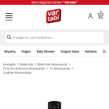
0
Alışveriş
Düğün
Baby Shower
Doğum Günü
Kutlama
Özel
Anasayfa
Elektronik
Elektronik Aksesuarlar
TV & Ses & Konsol Aksesuarları
Tv Aksesuarları
Uzaktan Kumandalar