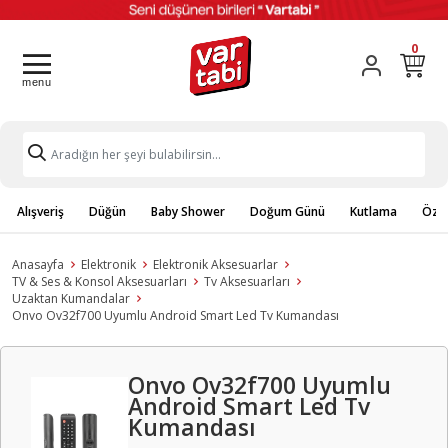
0
Alışveriş
Düğün
Baby Shower
Doğum Günü
Kutlama
Özel
Anasayfa
Elektronik
Elektronik Aksesuarlar
TV & Ses & Konsol Aksesuarları
Tv Aksesuarları
Uzaktan Kumandalar
Onvo Ov32f700 Uyumlu Android Smart Led Tv Kumandası
Onvo Ov32f700 Uyumlu
Android Smart Led Tv
Kumandası