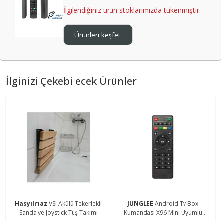
İlgilendiğiniz ürün stoklarımızda tükenmiştir.
Ürünleri keşfet
İlginizi Çekebilecek Ürünler
Hasyılmaz
VSI Akülü Tekerlekli
JUNGLEE
Android Tv Box
Sandalye Joystick Tuş Takımı
Kumandası X96 Mini Uyumlu