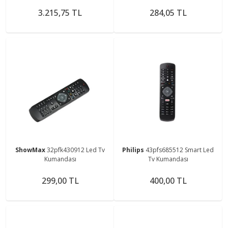
Kumanda
3.215,75 TL
284,05 TL
ShowMax
32pfk430912 Led Tv
Philips
43pfs685512 Smart Led
Kumandası
Tv Kumandası
299,00 TL
400,00 TL