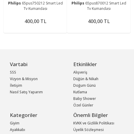
Philips
65pus750212 Smart Led
Philips
65pus870012 Smart Led
Tv Kumandası
Tv Kumandası
400,00 TL
400,00 TL
Vartabi
Etkinlikler
SSS
Alışveriş
Vizyon & Misyon
Düğün & Nikah
İletişim
Doğum Günü
Nasıl Satış Yaparım
Kutlama
Baby Shower
Özel Günler
Kategoriler
Önemli Bilgiler
Giyim
KVKK ve Gizlilik Politikası
Ayakkabı
Üyelik Sözleşmesi