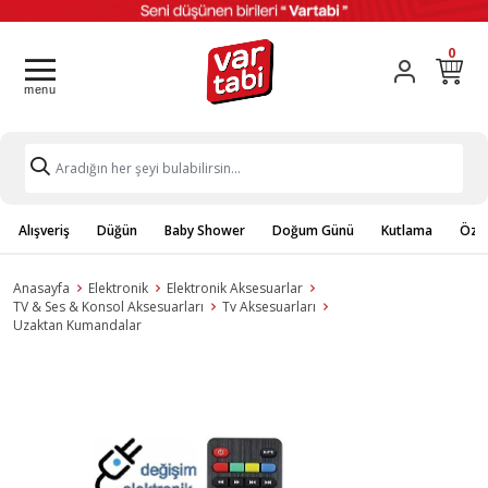
0
Alışveriş
Düğün
Baby Shower
Doğum Günü
Kutlama
Özel
Anasayfa
Elektronik
Elektronik Aksesuarlar
TV & Ses & Konsol Aksesuarları
Tv Aksesuarları
Uzaktan Kumandalar