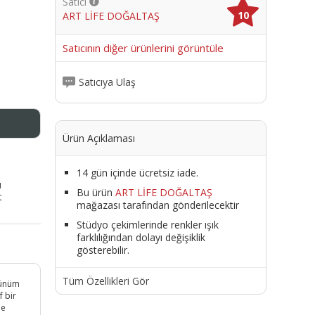
Satıcı
10
ART LİFE DOĞALTAŞ
me
Satıcının diğer ürünlerini görüntüle
Satıcıya Ulaş
Ürün Açıklaması
14 gün içinde ücretsiz iade.
ı
Bu ürün
ART LİFE DOĞALTAŞ
t
mağazası tarafından gönderilecektir
Stüdyo çekimlerinde renkler ışık
farklılığından dolayı değişiklik
gösterebilir.
Tüm Özellikleri Gör
rünüm
f bir
de