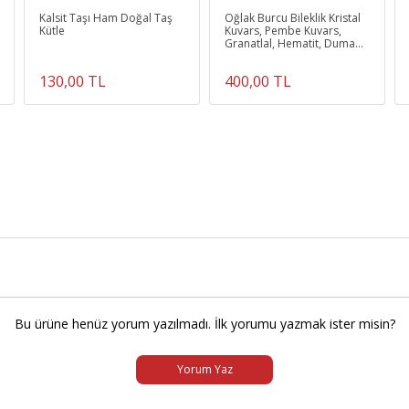
Kalsit Taşı Ham Doğal Taş
Oğlak Burcu Bileklik Kristal
Kütle
Kuvars, Pembe Kuvars,
Granatlal, Hematit, Dumanlı
Kuvars, Oniks, Aytaşı
130,00 TL
400,00 TL
Bu ürüne henüz yorum yazılmadı. İlk yorumu yazmak ister misin?
Yorum Yaz