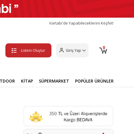
Vartabi'de Yapabileceklerini Keşfet!
0
Listeni Oluştur
Giriş Yap
UTDOOR
KİTAP
SÜPERMARKET
POPÜLER ÜRÜNLER