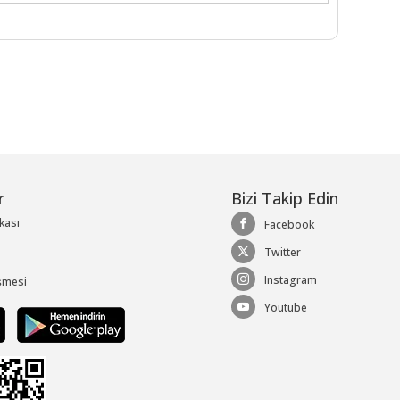
r
Bizi Takip Edin
ikası
Facebook
Twitter
Instagram
şmesi
Youtube