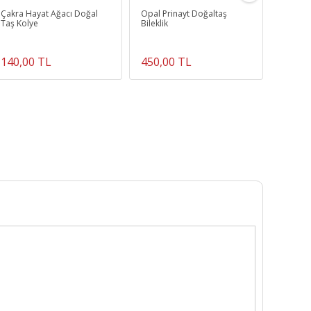
Çakra Hayat Ağacı Doğal
Opal Prinayt Doğaltaş
Kalsedo
Taş Kolye
Bileklik
mm ( A 
140,00 TL
450,00 TL
930,0