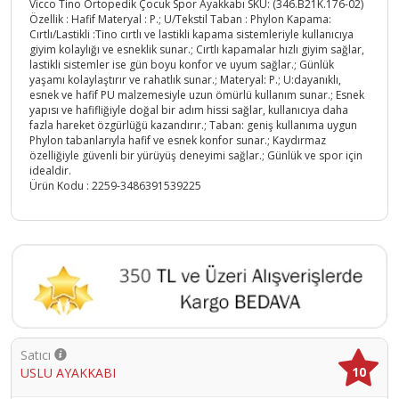
Vicco Tino Ortopedik Çocuk Spor Ayakkabı SKU: (346.B21K.176-02)
Özellik : Hafif Materyal : P.; U/Tekstil Taban : Phylon Kapama:
Cırtlı/Lastikli :Tino cırtlı ve lastikli kapama sistemleriyle kullanıcıya
giyim kolaylığı ve esneklik sunar.; Cırtlı kapamalar hızlı giyim sağlar,
lastikli sistemler ise gün boyu konfor ve uyum sağlar.; Günlük
yaşamı kolaylaştırır ve rahatlık sunar.; Materyal: P.; U:dayanıklı,
esnek ve hafif PU malzemesiyle uzun ömürlü kullanım sunar.; Esnek
yapısı ve hafifliğiyle doğal bir adım hissi sağlar, kullanıcıya daha
fazla hareket özgürlüğü kazandırır.; Taban: geniş kullanıma uygun
Phylon tabanlarıyla hafif ve esnek konfor sunar.; Kaydırmaz
özelliğiyle güvenli bir yürüyüş deneyimi sağlar.; Günlük ve spor için
idealdir.
Ürün Kodu :
2259-3486391539225
Satıcı
10
USLU AYAKKABI