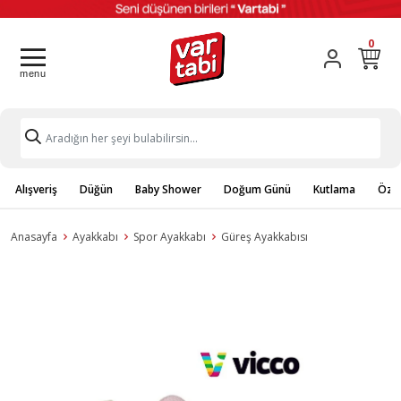
0
Alışveriş
Düğün
Baby Shower
Doğum Günü
Kutlama
Özel
Anasayfa
Ayakkabı
Spor Ayakkabı
Güreş Ayakkabısı