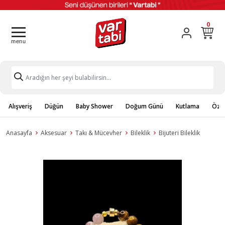
0
Alışveriş
Düğün
Baby Shower
Doğum Günü
Kutlama
Özel
Anasayfa
Aksesuar
Takı & Mücevher
Bileklik
Bijuteri Bileklik