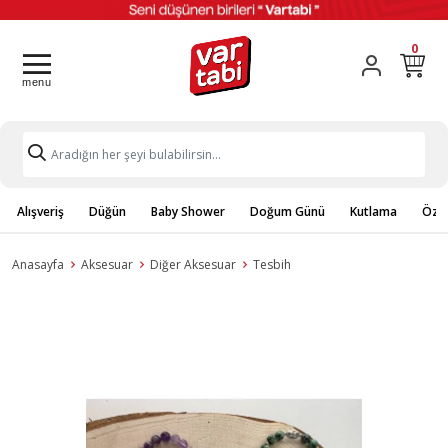
0
Alışveriş
Düğün
Baby Shower
Doğum Günü
Kutlama
Özel
Anasayfa
Aksesuar
Diğer Aksesuar
Tesbih