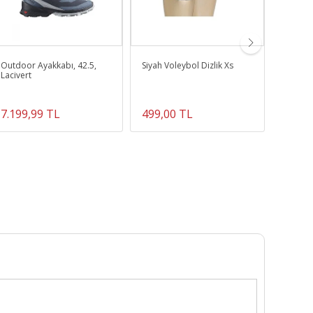
Outdoor Ayakkabı, 42.5,
Siyah Voleybol Dizlik Xs
Eqbtp0
Lacivert
Snowbo
7.199,99 TL
499,00 TL
6.499