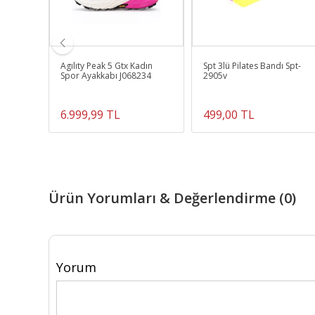
tası
Agılıty Peak 5 Gtx Kadın
Spt 3lü Pilates Bandı Spt-
Spor Ayakkabı J068234
2905v
6.999,99 TL
499,00 TL
Ürün Yorumları & Değerlendirme (0)
Yorum