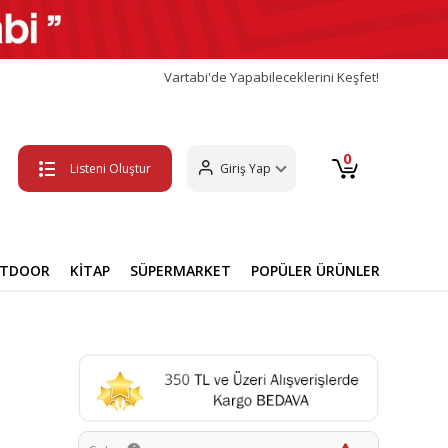
Vartabi'de Yapabileceklerini Keşfet!
0
Listeni Oluştur
Giriş Yap
UTDOOR
KİTAP
SÜPERMARKET
POPÜLER ÜRÜNLER