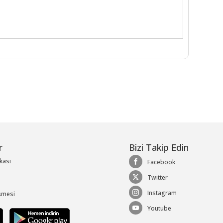
r
Bizi Takip Edin
ikası
Facebook
Twitter
Instagram
şmesi
Youtube