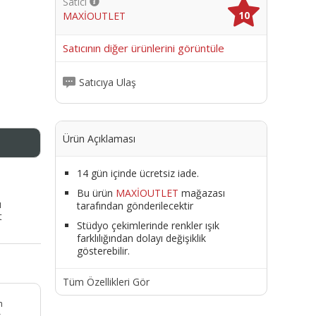
Satıcı
10
MAXİOUTLET
me
Satıcının diğer ürünlerini görüntüle
Satıcıya Ulaş
Ürün Açıklaması
14 gün içinde ücretsiz iade.
Bu ürün
MAXİOUTLET
mağazası
ı
tarafından gönderilecektir
t
Stüdyo çekimlerinde renkler ışık
farklılığından dolayı değişiklik
gösterebilir.
Tüm Özellikleri Gör
n
r