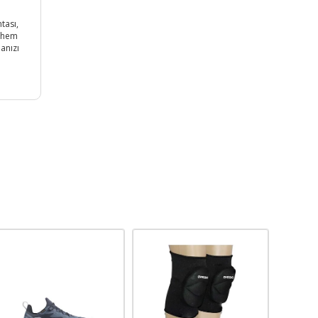
tası,
e hem
anızı