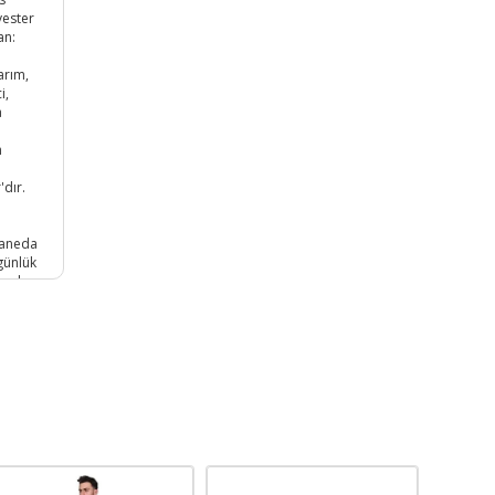
yester
an:
arım,
i,
a
n
'dır.
Vaneda
 günlük
onel
emmel
isi
eden
ulmaya