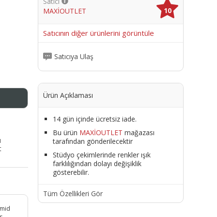
Satıcı
10
MAXİOUTLET
me
Satıcının diğer ürünlerini görüntüle
Satıcıya Ulaş
Ürün Açıklaması
14 gün içinde ücretsiz iade.
Bu ürün
MAXİOUTLET
mağazası
ı
tarafından gönderilecektir
t
Stüdyo çekimlerinde renkler ışık
farklılığından dolayı değişiklik
gösterebilir.
Tüm Özellikleri Gör
amid
s