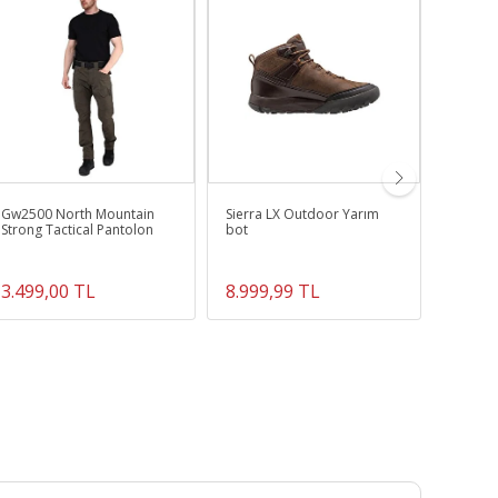
Gw2500 North Mountain
Sierra LX Outdoor Yarım
Perfor
Strong Tactical Pantolon
bot
Profesy
Topu
3.499,00 TL
8.999,99 TL
349,0