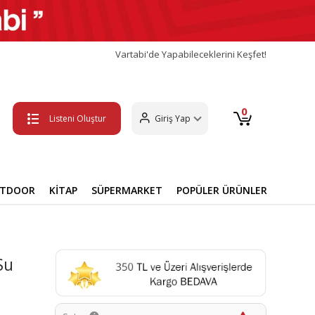
Vartabi'de Yapabileceklerini Keşfet!
0
Listeni Oluştur
Giriş Yap
UTDOOR
KİTAP
SÜPERMARKET
POPÜLER ÜRÜNLER
Su