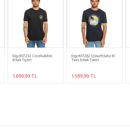
Eqyzt07232 Corebubble
Eqyzt07282 Qssurfclubıı M
Erkek Tişört
Tees Erkek Tshirt
1.699,99 TL
1.599,99 TL