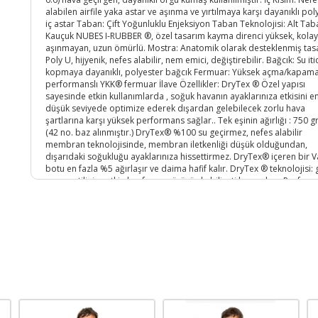
alabilen airfile yaka astar ve aşınma ve yırtılmaya karşı dayanıklı pol
iç astar Taban: Çift Yoğunluklu Enjeksiyon Taban Teknolojisi: Alt Tab
Kauçuk NUBES I-RUBBER ®, özel tasarım kayma direnci yüksek, kolay
aşınmayan, uzun ömürlü. Mostra: Anatomik olarak desteklenmiş tas
Poly U, hijyenik, nefes alabilir, nem emici, değiştirebilir. Bağcık: Su itic
kopmaya dayanıklı, polyester bağcık Fermuar: Yüksek açma/kapam
performanslı YKK® fermuar İlave Özellikler: DryTex ® Özel yapısı
sayesinde etkin kullanımlarda , soğuk havanın ayaklarınıza etkisini e
düşük seviyede optimize ederek dışardan gelebilecek zorlu hava
şartlarına karşı yüksek performans sağlar.. Tek eşinin ağırlığı : 750 gr
(42 no. baz alınmıştır.) DryTex® %100 su geçirmez, nefes alabilir
membran teknolojisinde, membran iletkenliği düşük olduğundan,
dışarıdaki soğukluğu ayaklarınıza hissettirmez. DryTex® içeren bir 
botu en fazla %5 ağırlaşır ve daima hafif kalır. DryTex ® teknolojisi:
yaşam stilinize etkin konfor ve yürüyüş kabiliyeti kazandırır. Profesy
kullanım. Kauçuk alt tabanı kayalık ve zorlu arazi koşullarında mük
kavramayı sağlar. Özel dişli deseni sayesinde kaygan ve yumuşak
zeminlerde en yüksek kaydırmazlığı sağlar. Enjeksiyon taban teknoloj
sayesinde üstün şok emici ve dayanıklılık sağlar. Antibakteriyel,nefes
alabilir ve değiştirilebilir mostra. Dayanıklı 100% polyester malzem
üretilmiş su itici özelliği olan bağcık kullanılmıştır. Kırılmaya ve boz
karşı maksimum performans sağlayan YKK Fermuar kullanılmıştır.
Ürün Kodu :
5161-758636098242