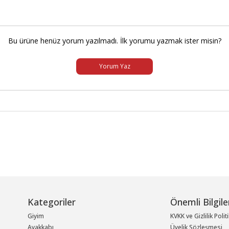
Bu ürüne henüz yorum yazılmadı. İlk yorumu yazmak ister misin?
Yorum Yaz
Kategoriler
Önemli Bilgile
Giyim
KVKK ve Gizlilik Polit
Ayakkabı
Üyelik Sözleşmesi