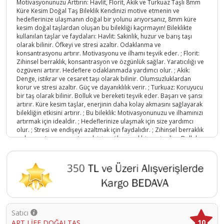
Motivasyonunuzu Arttırın: Havlit, Florit, Akik ve Turkuaz Taşlı 8mm
Küre Kesim Doğal Taş Bileklik Kendinizi motive etmenin ve
hedeflerinize ulaşmanın doğal bir yolunu arıyorsanız, 8mm küre
kesim doğal taşlardan oluşan bu bilekliği kaçırmayın! Bileklikte
kullanılan taşlar ve faydaları: Havlit: Sakinlik, huzur ve barış taşı
olarak bilinir. Öfkeyi ve stresi azaltır. Odaklanma ve
konsantrasyonu artırır. Motivasyonu ve ilhamı teşvik eder. ; Florit:
Zihinsel berraklık, konsantrasyon ve özgünlük sağlar. Yaratıcılığı ve
özgüveni artırır. Hedeflere odaklanmada yardımcı olur. ; Akik:
Denge, istikrar ve cesaret taşı olarak bilinir. Olumsuzluklardan
korur ve stresi azaltır. Güç ve dayanıklılık verir. ; Turkuaz: Koruyucu
bir taş olarak bilinir. Bolluk ve bereketi teşvik eder. Başarı ve şansı
artırır. Küre kesim taşlar, enerjinin daha kolay akmasını sağlayarak
bilekliğin etkisini artırır. ; Bu bileklik: Motivasyonunuzu ve ilhamınızı
artırmak için idealdir. ; Hedeflerinize ulaşmak için size yardımcı
olur. ; Stresi ve endişeyi azaltmak için faydalıdır. ; Zihinsel berraklık
ve konsantrasyonu artırmak için mükemmel bir seçimdir. ; Bolluk ve
bereket arayanlar için idealdir. ; Güç ve dayanıklılık arayanlar için
mükemmel bir seçimdir. ; Şık ve zarif bir aksesuardır. Doğal taşların
enerjisinden faydalanmak ve şıklığınızı tamamlamak için bu bilekliği
hemen sipariş edin!
Ürün Kodu :
10045-TYBALX8RHKW8C3JY58
Satıcı
10
ART LİFE DOĞALTAŞ