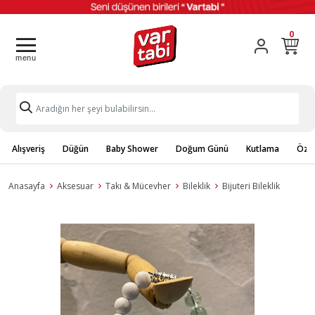
0
Alışveriş
Düğün
Baby Shower
Doğum Günü
Kutlama
Özel
Anasayfa
Aksesuar
Takı & Mücevher
Bileklik
Bijuteri Bileklik