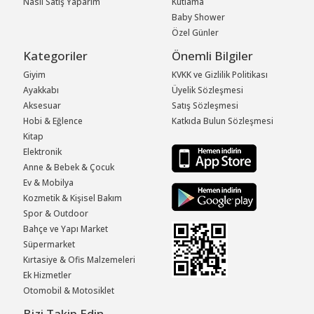
Nasıl Satış Yaparım
Kutlama
Baby Shower
Özel Günler
Kategoriler
Önemli Bilgiler
Giyim
KVKK ve Gizlilik Politikası
Ayakkabı
Üyelik Sözleşmesi
Aksesuar
Satış Sözleşmesi
Hobi & Eğlence
Katkıda Bulun Sözleşmesi
Kitap
Elektronik
Anne & Bebek & Çocuk
Ev & Mobilya
Kozmetik & Kişisel Bakım
Spor & Outdoor
Bahçe ve Yapı Market
Süpermarket
Kırtasiye & Ofis Malzemeleri
Ek Hizmetler
Otomobil & Motosiklet
Bizi Takip Edin