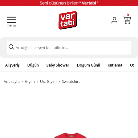
0
Alışveriş
Düğün
Baby Shower
Doğum Günü
Kutlama
Özel
Anasayfa
Giyim
Üst Giyim
Sweatshirt