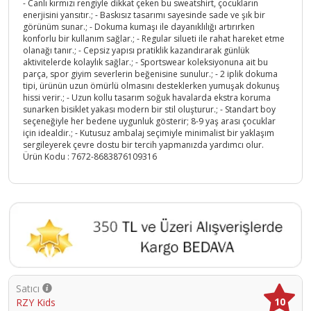
- Canlı kırmızı rengiyle dikkat çeken bu sweatshirt, çocukların
enerjisini yansıtır.; - Baskısız tasarımı sayesinde sade ve şık bir
görünüm sunar.; - Dokuma kumaşı ile dayanıklılığı artırırken
konforlu bir kullanım sağlar.; - Regular silueti ile rahat hareket etme
olanağı tanır.; - Cepsiz yapısı pratiklik kazandırarak günlük
aktivitelerde kolaylık sağlar.; - Sportswear koleksiyonuna ait bu
parça, spor giyim severlerin beğenisine sunulur.; - 2 iplik dokuma
tipi, ürünün uzun ömürlü olmasını desteklerken yumuşak dokunuş
hissi verir.; - Uzun kollu tasarım soğuk havalarda ekstra koruma
sunarken bisiklet yakası modern bir stil oluşturur.; - Standart boy
seçeneğiyle her bedene uygunluk gösterir; 8-9 yaş arası çocuklar
için idealdir.; - Kutusuz ambalaj seçimiyle minimalist bir yaklaşım
sergileyerek çevre dostu bir tercih yapmanızda yardımcı olur.
Ürün Kodu :
7672-8683876109316
Satıcı
10
RZY Kids