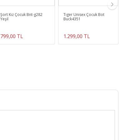
Şort Kız Çocuk Bnt-g282
Tıger Unisex Çocuk Bot
Özel ta
Yeşil
Buck4351
kol deta
799,00 TL
1.299,00 TL
2.799