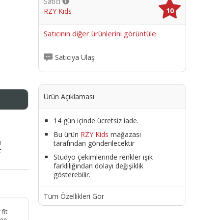
Satıcı
10
RZY Kids
me
Satıcının diğer ürünlerini görüntüle
Satıcıya Ulaş
Ürün Açıklaması
14 gün içinde ücretsiz iade.
Bu ürün
RZY Kids
mağazası
ı
tarafından gönderilecektir
t
Stüdyo çekimlerinde renkler ışık
farklılığından dolayı değişiklik
gösterebilir.
Tüm Özellikleri Gör
fit
den