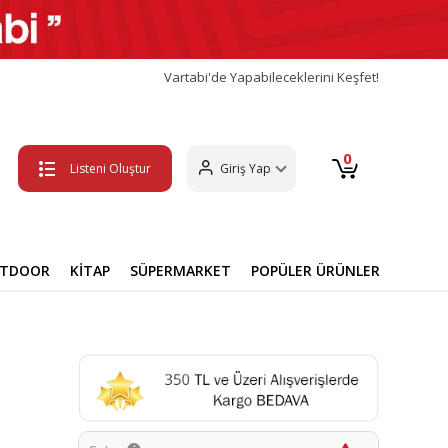
Vartabi'de Yapabileceklerini Keşfet!
0
Listeni Oluştur
Giriş Yap
UTDOOR
KİTAP
SÜPERMARKET
POPÜLER ÜRÜNLER