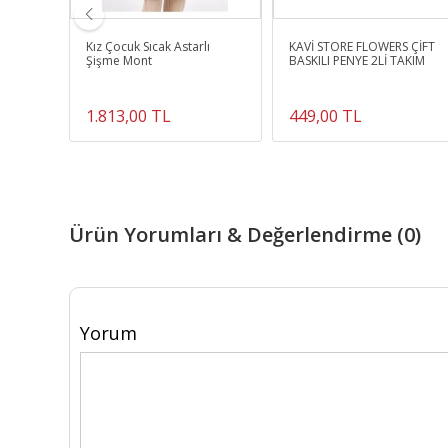
BASKILI
Kız Çocuk Sıcak Astarlı
KAVİ STORE FLOWERS ÇİFT
Şişme Mont
BASKILI PENYE 2Lİ TAKIM
1.813,00 TL
449,00 TL
Ürün Yorumları & Değerlendirme (0)
Yorum