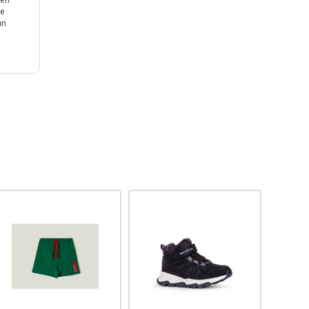
le
ın