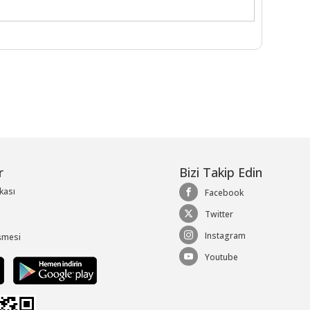
r
Bizi Takip Edin
ikası
Facebook
Twitter
Instagram
şmesi
Youtube