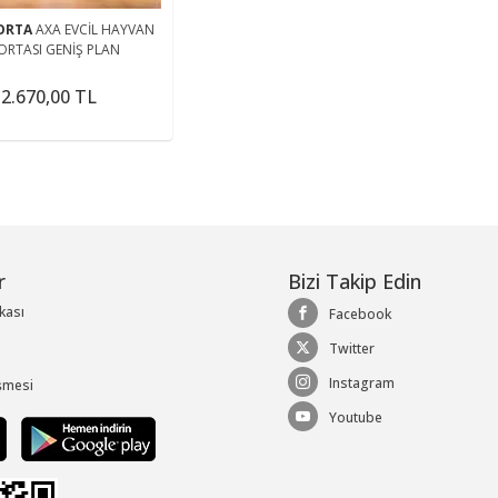
GORTA
AXA EVCİL HAYVAN
ORTASI GENİŞ PLAN
2.670,00 TL
r
Bizi Takip Edin
ikası
Facebook
Twitter
Instagram
şmesi
Youtube