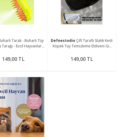
me
Buharlı Tarak - Buharlı Tüy
Defnestodio
Çift Taraflı Statik Kedi
Tarağı - Evcil Hayvanlar
Köpek Tüy Temizleme Eldiveni Giy
harlı Tüy Toplama Tarağı
siler, Mobilyalar ,Halılar 24x18 cm
149,00 TL
149,00 TL