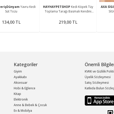
verişDünyam
Yavru Kedi
HAYHAYPETSHOP
Kedi Köpek Tüy
AXA Sİ
Süt Tozu
Toplama Tarağı Basmalı Kendini
SİG
Temizleyen Pet Tarağı Masaj Fırçası
Renkli Seri Kutulu
134,00 TL
219,00 TL
Kategoriler
Önemli Bilgile
Giyim
KVKK ve Gizlilik Polit
Ayakkabı
Üyelik Sözleşmesi
Aksesuar
Satış Sözleşmesi
Hobi & Eğlence
Katkıda Bulun Sözle
Kitap
Elektronik
Anne & Bebek & Çocuk
Ev & Mobilya