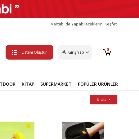
Vartabi'de Yapabileceklerini Keşfet!
0
Listeni Oluştur
Giriş Yap
UTDOOR
KİTAP
SÜPERMARKET
POPÜLER ÜRÜNLER
Sırala