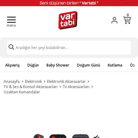
0
Alışveriş
Düğün
Baby Shower
Doğum Günü
Kutlama
Özel
Anasayfa
Elektronik
Elektronik Aksesuarlar
TV & Ses & Konsol Aksesuarları
Tv Aksesuarları
Uzaktan Kumandalar