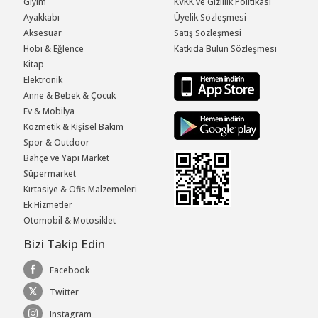
Giyim
KVKK ve Gizlilik Politikası
Ayakkabı
Üyelik Sözleşmesi
Aksesuar
Satış Sözleşmesi
Hobi & Eğlence
Katkıda Bulun Sözleşmesi
Kitap
Elektronik
Anne & Bebek & Çocuk
Ev & Mobilya
Kozmetik & Kişisel Bakım
Spor & Outdoor
Bahçe ve Yapı Market
Süpermarket
Kırtasiye & Ofis Malzemeleri
Ek Hizmetler
Otomobil & Motosiklet
Bizi Takip Edin
Facebook
Twitter
Instagram