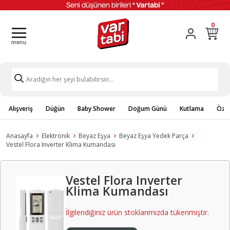
0
Alışveriş
Düğün
Baby Shower
Doğum Günü
Kutlama
Özel
Anasayfa
Elektronik
Beyaz Eşya
Beyaz Eşya Yedek Parça
Vestel Flora Inverter Klima Kumandası
Vestel Flora Inverter
Klima Kumandası
İlgilendiğiniz ürün stoklarımızda tükenmiştir.