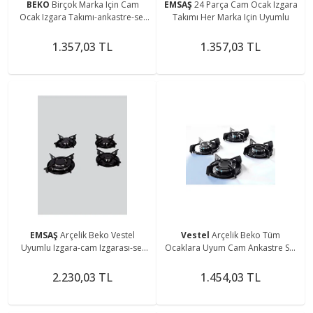
BEKO
Birçok Marka Için Cam
EMSAŞ
24 Parça Cam Ocak Izgara
Ocak Izgara Takımı-ankastre-set
Takımı Her Marka Için Uyumlu
Üstü Ocak Izgarası Ve Bek Takımı
1.357,03 TL
1.357,03 TL
EMSAŞ
Arçelik Beko Vestel
Vestel
Arçelik Beko Tüm
Uyumlu Izgara-cam Izgarası-set
Ocaklara Uyum Cam Ankastre Set
Üstü Ocak Wok Izgarası-parlak-
Üstü Ocak Izgarası-aygaz Demiri
emaye-ızgara Takımı
Emaye Parlak
2.230,03 TL
1.454,03 TL