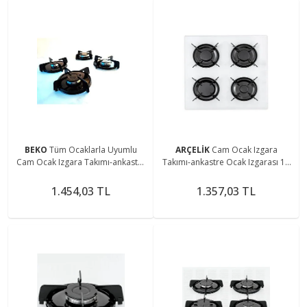
BEKO
Tüm Ocaklarla Uyumlu
ARÇELİK
Cam Ocak Izgara
Cam Ocak Izgara Takımı-ankastre
Takımı-ankastre Ocak Izgarası 17
Ocak Izgarası-set Üstü Ocak
Parça
Izgarası (8 Parça)
1.454,03 TL
1.357,03 TL