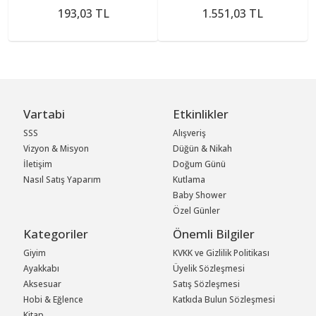
Parça
193,03 TL
1.551,03 TL
Vartabi
Etkinlikler
SSS
Alışveriş
Vizyon & Misyon
Düğün & Nikah
İletişim
Doğum Günü
Nasıl Satış Yaparım
Kutlama
Baby Shower
Özel Günler
Kategoriler
Önemli Bilgiler
Giyim
KVKK ve Gizlilik Politikası
Ayakkabı
Üyelik Sözleşmesi
Aksesuar
Satış Sözleşmesi
Hobi & Eğlence
Katkıda Bulun Sözleşmesi
Kitap