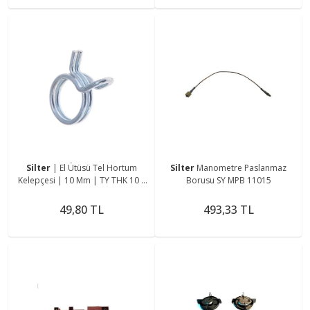
Silter
| El Ütüsü Tel Hortum
Silter
Manometre Paslanmaz
Kelepçesi | 10 Mm | TY THK 10 |
Borusu SY MPB 11015
Mini Ütülerde Hortum
Sıkıştırmada Kulla
49,80 TL
493,33 TL