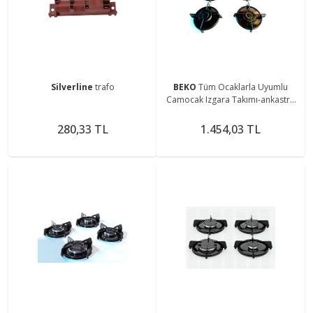
Silverline
trafo
BEKO
Tüm Ocaklarla Uyumlu
Camocak Izgara Takımı-ankastre
Ocak Izgarası Setüstü Ocak
Izgarası
280,33 TL
1.454,03 TL