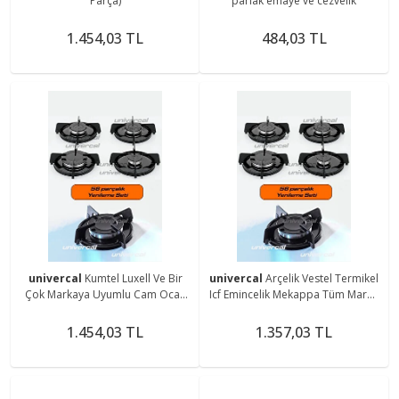
Parça)
parlak emaye ve cezvelik
1.454,03 TL
484,03 TL
univercal
Kumtel Luxell Ve Bir
univercal
Arçelik Vestel Termikel
Çok Markaya Uyumlu Cam Ocak
Icf Emincelik Mekappa Tüm Marka
Izgara Ve Bek Aynası Izgara
Ocaklara Uyumlu Izgara Takımı
Takımı
1.454,03 TL
1.357,03 TL