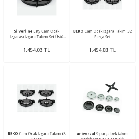
Silverline
Esty Cam Ocak
BEKO
Cam Ocak Izgara Takımı 32
Izgarası Izgara Takımı Set Üstü
Parça Set
Izgara Parlak Emaye Ocak Üstü
Demirleri Takımı
1.454,03 TL
1.454,03 TL
BEKO
Cam Ocak Izgara Takımı (8
univercal
9 parça bek takımı