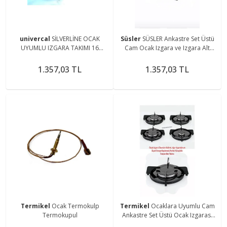
univercal
SİLVERLİNE OCAK
Süsler
SÜSLER Ankastre Set Üstü
UYUMLU IZGARA TAKIMI 16
Cam Ocak Izgara ve Izgara Alt
PARÇA
Sacı Takımı Bek Takımı 33 Parça
1.357,03 TL
1.357,03 TL
Termikel
Ocak Termokulp
Termikel
Ocaklara Uyumlu Cam
Termokupul
Ankastre Set Üstü Ocak Izgarası
Aygaz Demiri Emaye Parlak 32