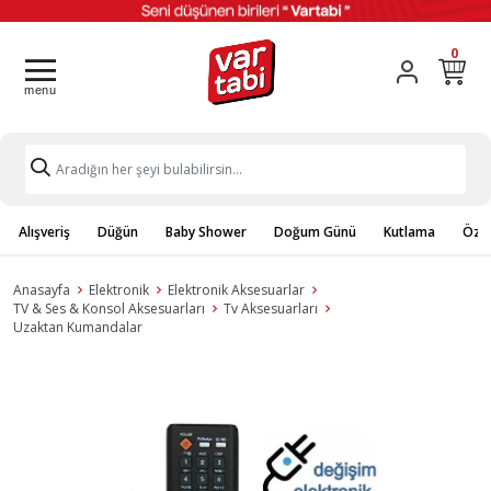
0
Alışveriş
Düğün
Baby Shower
Doğum Günü
Kutlama
Özel
Anasayfa
Elektronik
Elektronik Aksesuarlar
TV & Ses & Konsol Aksesuarları
Tv Aksesuarları
Uzaktan Kumandalar