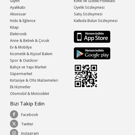
Giyim
KVKK ve Gizlilik Politikası
Ayakkabı
Üyelik Sözleşmesi
Aksesuar
Satış Sözleşmesi
Hobi & Eğlence
Katkıda Bulun Sözleşmesi
Kitap
Elektronik
Anne & Bebek & Çocuk
Ev & Mobilya
Kozmetik & Kişisel Bakım
Spor & Outdoor
Bahçe ve Yapı Market
Süpermarket
Kırtasiye & Ofis Malzemeleri
Ek Hizmetler
Otomobil & Motosiklet
Bizi Takip Edin
Facebook
Twitter
Instagram