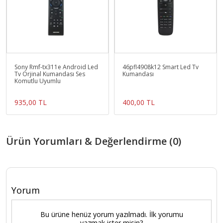
Sony Rmf-tx311e Android Led
46pfl4908k12 Smart Led Tv
Tv Orjinal Kumandası Ses
Kumandası
Komutlu Uyumlu
935,00 TL
400,00 TL
Ürün Yorumları & Değerlendirme (0)
Yorum
Bu ürüne henüz yorum yazılmadı. İlk yorumu
yazmak ister misin?