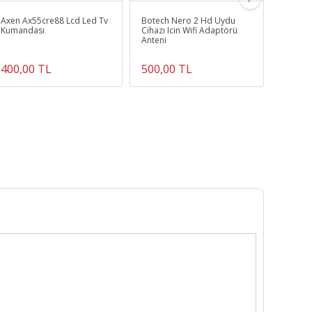
Axen Ax55cre88 Lcd Led Tv
Botech Nero 2 Hd Uydu
Goldma
Kumandası
Cihazı Icin Wifi Adaptörü
Uydu K
Anteni
400,00 TL
500,00 TL
259,0