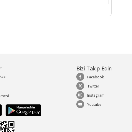
r
Bizi Takip Edin
ikası
Facebook
Twitter
Instagram
şmesi
Youtube