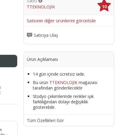
Satıcı
10
TTEKNOLOJİK
me
Satıcının diğer ürünlerini görüntüle
Satıcıya Ulaş
Ürün Açıklaması
14 gün içinde ücretsiz iade.
Bu ürün
TTEKNOLOJİK
mağazası
ı
tarafından gönderilecektir
t
Stüdyo çekimlerinde renkler ışık
farklılığından dolayı değişiklik
gösterebilir.
Tüm Özellikleri Gör
ın
ir. ;