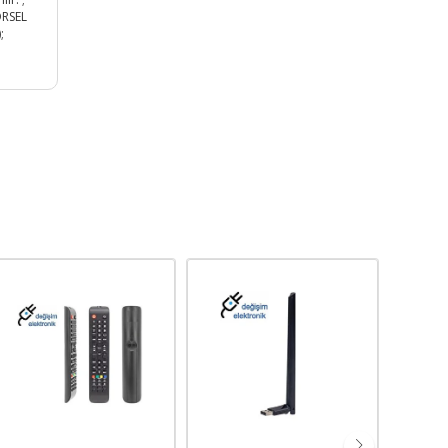
ÖRSEL
;