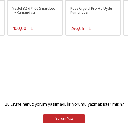
Vestel 32fd7100 Smart Led
Rose Crystal Pro Hd Uydu
Tv Kumandası
Kumandası
400,00 TL
296,65 TL
Bu ürüne henüz yorum yazılmadı. İlk yorumu yazmak ister misin?
Yorum Yaz