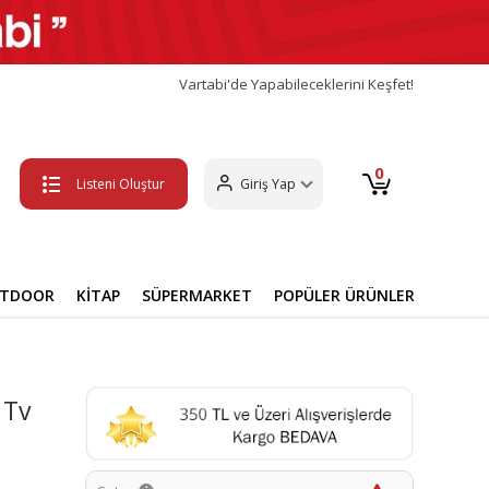
Vartabi'de Yapabileceklerini Keşfet!
0
Listeni Oluştur
Giriş Yap
UTDOOR
KİTAP
SÜPERMARKET
POPÜLER ÜRÜNLER
 Tv