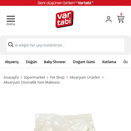
0
Alışveriş
Düğün
Baby Shower
Doğum Günü
Kutlama
Özel
Anasayfa
Süpermarket
Pet Shop
Akvaryum Ürünleri
Akvaryum Otomatik Yem Makinesi