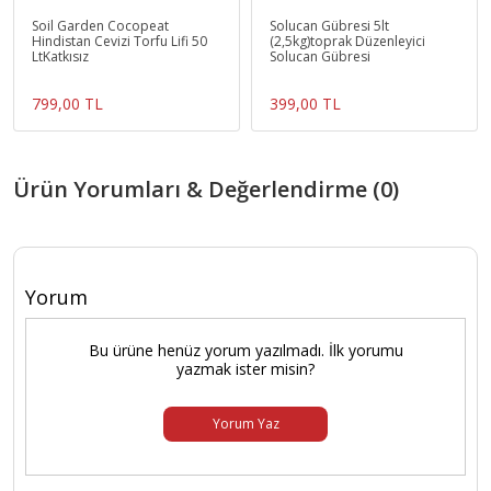
Soil Garden Cocopeat
Solucan Gübresi 5lt
Hindistan Cevizi Torfu Lifi 50
(2,5kg)toprak Düzenleyici
LtKatkısız
Solucan Gübresi
799,00 TL
399,00 TL
Ürün Yorumları & Değerlendirme (0)
Yorum
Bu ürüne henüz yorum yazılmadı. İlk yorumu
yazmak ister misin?
Yorum Yaz