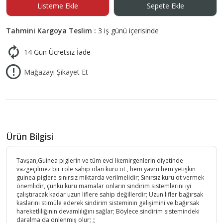
Listeme Ekle
Sepete Ekle
Tahmini Kargoya Teslim :
3 iş günü içerisinde
14 Gün Ücretsiz İade
Mağazayı Şikayet Et
Ürün Bilgisi
Tavşan,Guinea piglerin ve tüm evci lkemirgenlerin diyetinde
vazgeçilmez bir role sahip olan kuru ot , hem yavru hem yetişkin
guinea piglere sınırsız miktarda verilmelidir; Sınırsız kuru ot vermek
önemlidir, çünkü kuru mamalar onların sindirim sistemlerini iyi
çalıştıracak kadar uzun liflere sahip değillerdir; Uzun lifler bağırsak
kaslarını stimüle ederek sindirim sisteminin gelişimini ve bağırsak
hareketliliğinin devamlılığını sağlar; Böylece sindirim sistemindeki
daralma da önlenmiş olur; ;;