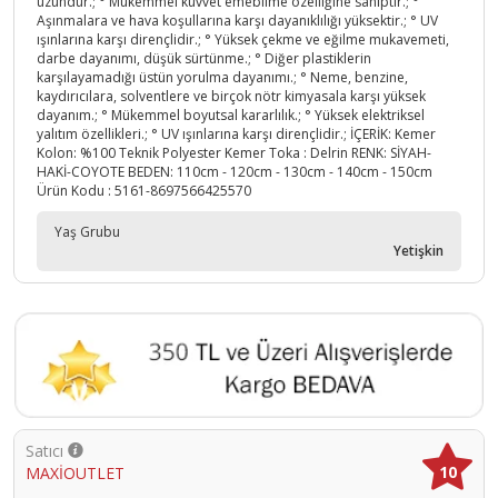
uzundur.; ° Mükemmel kuvvet emebilme özelliğine sahiptir.; °
Aşınmalara ve hava koşullarına karşı dayanıklılığı yüksektir.; ° UV
ışınlarına karşı dirençlidir.; ° Yüksek çekme ve eğilme mukavemeti,
darbe dayanımı, düşük sürtünme.; ° Diğer plastiklerin
karşılayamadığı üstün yorulma dayanımı.; ° Neme, benzine,
kaydırıcılara, solventlere ve birçok nötr kimyasala karşı yüksek
dayanım.; ° Mükemmel boyutsal kararlılık.; ° Yüksek elektriksel
yalıtım özellikleri.; ° UV ışınlarına karşı dirençlidir.; İÇERİK: Kemer
Kolon: %100 Teknik Polyester Kemer Toka : Delrin RENK: SİYAH-
HAKİ-COYOTE BEDEN: 110cm - 120cm - 130cm - 140cm - 150cm
Ürün Kodu :
5161-8697566425570
Yaş Grubu
Yetişkin
Cinsiyet
Erkek
Satıcı
10
MAXİOUTLET