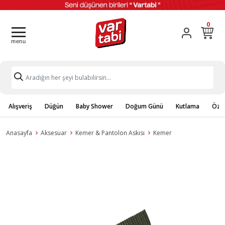
0
Alışveriş
Düğün
Baby Shower
Doğum Günü
Kutlama
Özel
Anasayfa
Aksesuar
Kemer & Pantolon Askısı
Kemer